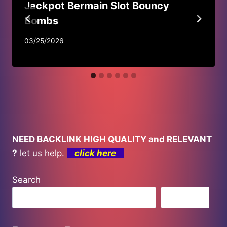
Jackpot Bermain Slot Bouncy
Bombs
03/25/2026
NEED BACKLINK HIGH QUALITY and RELEVANT
?
let us help.
click here
Search
Search