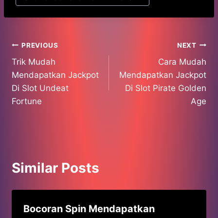
Post
PREVIOUS
NEXT
Trik Mudah
Cara Mudah
navigation
Mendapatkan Jackpot
Mendapatkan Jackpot
Di Slot Undeat
Di Slot Pirate Golden
Fortune
Age
Similar Posts
Bocoran Spin Mendapatkan