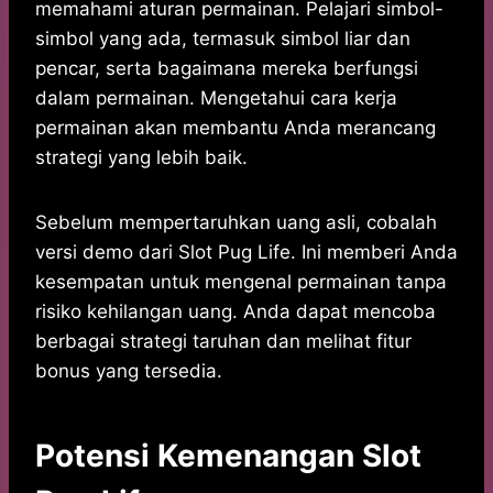
memahami aturan permainan. Pelajari simbol-
simbol yang ada, termasuk simbol liar dan
pencar, serta bagaimana mereka berfungsi
dalam permainan. Mengetahui cara kerja
permainan akan membantu Anda merancang
strategi yang lebih baik.
Sebelum mempertaruhkan uang asli, cobalah
versi demo dari Slot Pug Life. Ini memberi Anda
kesempatan untuk mengenal permainan tanpa
risiko kehilangan uang. Anda dapat mencoba
berbagai strategi taruhan dan melihat fitur
bonus yang tersedia.
Potensi Kemenangan Slot