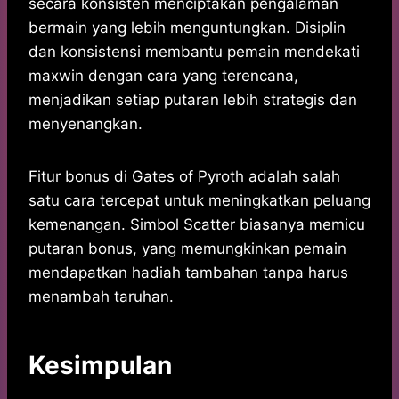
secara konsisten menciptakan pengalaman
bermain yang lebih menguntungkan. Disiplin
dan konsistensi membantu pemain mendekati
maxwin dengan cara yang terencana,
menjadikan setiap putaran lebih strategis dan
menyenangkan.
Fitur bonus di Gates of Pyroth adalah salah
satu cara tercepat untuk meningkatkan peluang
kemenangan. Simbol Scatter biasanya memicu
putaran bonus, yang memungkinkan pemain
mendapatkan hadiah tambahan tanpa harus
menambah taruhan.
Kesimpulan