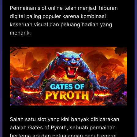
h
a
e
e
k
i
a
c
s
l
y
n
Permainan slot online telah menjadi hiburan
t
e
s
e
p
e
digital paling populer karena kombinasi
s
b
e
g
e
keseruan visual dan peluang hadiah yang
A
o
n
r
menarik.
p
o
g
a
p
k
e
m
r
Salah satu slot yang kini banyak dibicarakan
adalah Gates of Pyroth, sebuah permainan
bertema api dan petualangan penuh energi