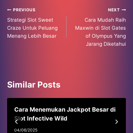
Post
PREVIOUS
NEXT
Strategi Slot Sweet
Cara Mudah Raih
navigation
Craze Untuk Peluang
Maxwin di Slot Gates
Menang Lebih Besar
of Olympus Yang
Jarang Diketahui
Similar Posts
Cara Menemukan Jackpot Besar di
Slot Infective Wild
04/06/2025