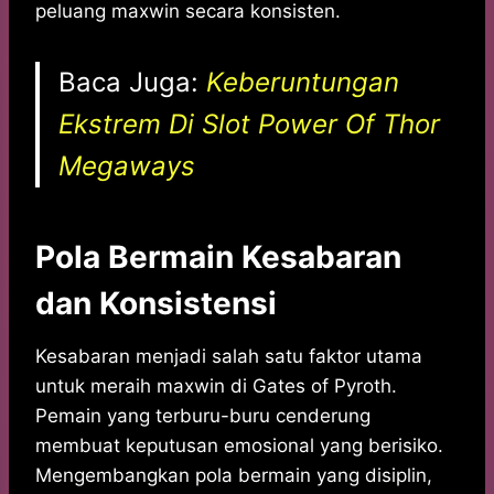
peluang maxwin secara konsisten.
Baca Juga:
Keberuntungan
Ekstrem Di Slot Power Of Thor
Megaways
Pola Bermain Kesabaran
dan Konsistensi
Kesabaran menjadi salah satu faktor utama
untuk meraih maxwin di Gates of Pyroth.
Pemain yang terburu-buru cenderung
membuat keputusan emosional yang berisiko.
Mengembangkan pola bermain yang disiplin,