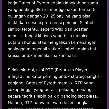
kerja Gates of Pyroth adalah langkah pertama
yang penting. Slot ini menggunakan format 5
gulungan dengan 20–25 payline yang bisa
diaktifkan sesuai preferensi pemain. Simbol-
simbol tertentu, seperti Wild dan Scatter,
memiliki fungsi khusus yang bisa memicu
putaran bonus atau mengalikan kemenangan,
sehingga mengenali setiap simbol adalah hal
krusial untuk memaksimalkan hasil.
Selain simbol, nilai RTP (Return to Player)
menjadi indikator penting untuk strategi jangka
panjang. Gates of Pyroth memiliki RTP yang
cukup tinggi, yang berarti peluang menang
secara teoritis lebih baik dibanding slot biasa.
Namun, RTP hanya relevan dalam jangka