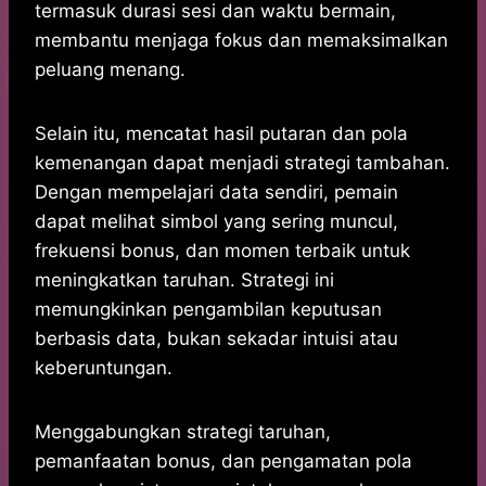
termasuk durasi sesi dan waktu bermain,
membantu menjaga fokus dan memaksimalkan
peluang menang.
Selain itu, mencatat hasil putaran dan pola
kemenangan dapat menjadi strategi tambahan.
Dengan mempelajari data sendiri, pemain
dapat melihat simbol yang sering muncul,
frekuensi bonus, dan momen terbaik untuk
meningkatkan taruhan. Strategi ini
memungkinkan pengambilan keputusan
berbasis data, bukan sekadar intuisi atau
keberuntungan.
Menggabungkan strategi taruhan,
pemanfaatan bonus, dan pengamatan pola