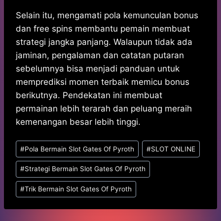
Selain itu, mengamati pola kemunculan bonus
dan free spins membantu pemain membuat
strategi jangka panjang. Walaupun tidak ada
jaminan, pengalaman dan catatan putaran
sebelumnya bisa menjadi panduan untuk
memprediksi momen terbaik memicu bonus
berikutnya. Pendekatan ini membuat
permainan lebih terarah dan peluang meraih
kemenangan besar lebih tinggi.
Post
#
Pola Bermain Slot Gates Of Pyroth
#
SLOT ONLINE
Tags:
#
Strategi Bermain Slot Gates Of Pyroth
#
Trik Bermain Slot Gates Of Pyroth