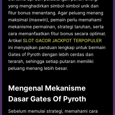
yang menghadirkan simbol-simbol unik dan
fitur bonus menantang. Agar peluang menang
maksimal (maxwin), pemain perlu memahami
mekanisme permainan, strategi taruhan, serta
cara memanfaatkan fitur bonus secara optimal.
Artikel
SLOT GACOR JACKPOT TERPOPULER
ini menyajikan panduan lengkap untuk bermain
Gates of Pyroth dengan lebih cerdas dan
terarah, sehingga setiap putaran memiliki
peluang menang lebih besar.
Mengenal Mekanisme
Dasar Gates Of Pyroth
Sebelum memulai strategi, memahami cara