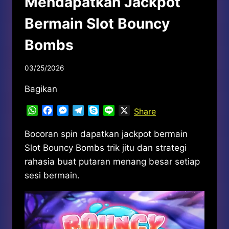
Mendapatkan Jackpot
Bermain Slot Bouncy
Bombs
03/25/2026
Bagikan
WhatsApp
Facebook
Messenger
Telegram
Skype
Line
X
Share
Bocoran spin dapatkan jackpot bermain
Slot Bouncy Bombs trik jitu dan strategi
rahasia buat putaran menang besar setiap
sesi bermain.