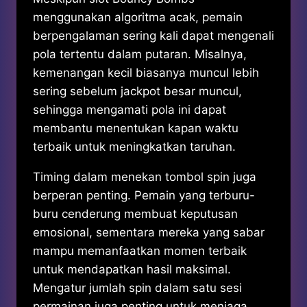
menggunakan algoritma acak, pemain
berpengalaman sering kali dapat mengenali
pola tertentu dalam putaran. Misalnya,
kemenangan kecil biasanya muncul lebih
sering sebelum jackpot besar muncul,
sehingga mengamati pola ini dapat
membantu menentukan kapan waktu
terbaik untuk meningkatkan taruhan.
Timing dalam menekan tombol spin juga
berperan penting. Pemain yang terburu-
buru cenderung membuat keputusan
emosional, sementara mereka yang sabar
mampu memanfaatkan momen terbaik
untuk mendapatkan hasil maksimal.
Mengatur jumlah spin dalam satu sesi
permainan juga penting untuk menjaga