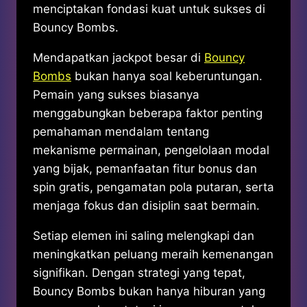
menciptakan fondasi kuat untuk sukses di
Bouncy Bombs.
Mendapatkan jackpot besar di
Bouncy
Bombs
bukan hanya soal keberuntungan.
Pemain yang sukses biasanya
menggabungkan beberapa faktor penting
pemahaman mendalam tentang
mekanisme permainan, pengelolaan modal
yang bijak, pemanfaatan fitur bonus dan
spin gratis, pengamatan pola putaran, serta
menjaga fokus dan disiplin saat bermain.
Setiap elemen ini saling melengkapi dan
meningkatkan peluang meraih kemenangan
signifikan. Dengan strategi yang tepat,
Bouncy Bombs bukan hanya hiburan yang