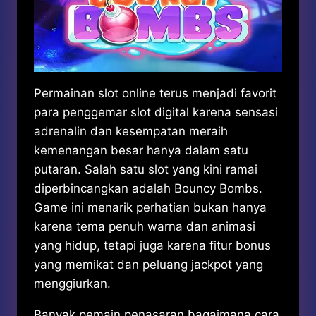
Permainan slot online terus menjadi favorit
para penggemar slot digital karena sensasi
adrenalin dan kesempatan meraih
kemenangan besar hanya dalam satu
putaran. Salah satu slot yang kini ramai
diperbincangkan adalah Bouncy Bombs.
Game ini menarik perhatian bukan hanya
karena tema penuh warna dan animasi
yang hidup, tetapi juga karena fitur bonus
yang memikat dan peluang jackpot yang
menggiurkan.
Banyak pemain penasaran bagaimana cara