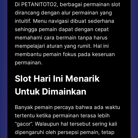
Di PETANITOTO2, berbagai permainan slot
dirancang dengan alur permainan yang
intuitif. Menu navigasi dibuat sederhana
sehingga pemain dapat dengan cepat
memahami cara bermain tanpa harus
mempelajari aturan yang rumit. Hal ini
membantu pemain fokus pada keseruan
permainan.
Slot Hari Ini Menarik
Untuk Dimainkan
Banyak pemain percaya bahwa ada waktu
tertentu ketika permainan terasa lebih
“gacor”. Walaupun hal tersebut sering kali
dipengaruhi oleh persepsi pemain, tetap