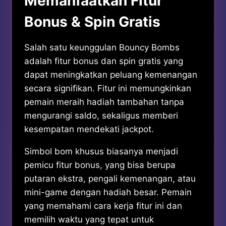
Memanfaatkan Fitur
Bonus & Spin Gratis
Salah satu keunggulan Bouncy Bombs
adalah fitur bonus dan spin gratis yang
dapat meningkatkan peluang kemenangan
secara signifikan. Fitur ini memungkinkan
pemain meraih hadiah tambahan tanpa
mengurangi saldo, sekaligus memberi
kesempatan mendekati jackpot.
Simbol bom khusus biasanya menjadi
pemicu fitur bonus, yang bisa berupa
putaran ekstra, pengali kemenangan, atau
mini-game dengan hadiah besar. Pemain
yang memahami cara kerja fitur ini dan
memilih waktu yang tepat untuk