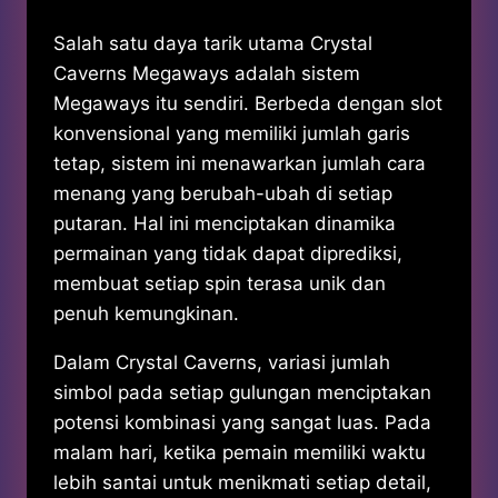
Salah satu daya tarik utama Crystal
Caverns Megaways adalah sistem
Megaways itu sendiri. Berbeda dengan slot
konvensional yang memiliki jumlah garis
tetap, sistem ini menawarkan jumlah cara
menang yang berubah-ubah di setiap
putaran. Hal ini menciptakan dinamika
permainan yang tidak dapat diprediksi,
membuat setiap spin terasa unik dan
penuh kemungkinan.
Dalam Crystal Caverns, variasi jumlah
simbol pada setiap gulungan menciptakan
potensi kombinasi yang sangat luas. Pada
malam hari, ketika pemain memiliki waktu
lebih santai untuk menikmati setiap detail,