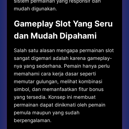
sistem permainan yang responsif dan
mudah digunakan.
Gameplay Slot Yang Seru
dan Mudah Dipahami
Salah satu alasan mengapa permainan slot
sangat digemari adalah karena gameplay-
nya yang sederhana. Pemain hanya perlu
memahami cara kerja dasar seperti
memutar gulungan, melihat kombinasi
simbol, dan memanfaatkan fitur bonus
yang tersedia. Konsep ini membuat
permainan dapat dinikmati oleh pemain
pemula maupun yang sudah
berpengalaman.