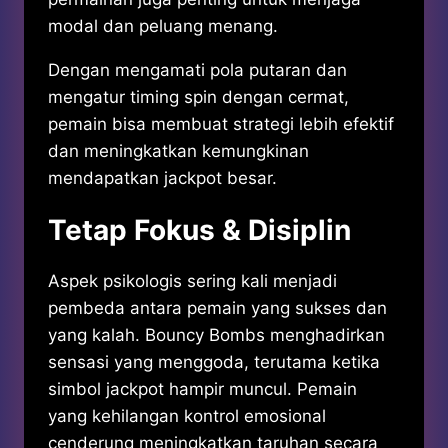
modal dan peluang menang.
Dengan mengamati pola putaran dan
mengatur timing spin dengan cermat,
pemain bisa membuat strategi lebih efektif
dan meningkatkan kemungkinan
mendapatkan jackpot besar.
Tetap Fokus & Disiplin
Aspek psikologis sering kali menjadi
pembeda antara pemain yang sukses dan
yang kalah. Bouncy Bombs menghadirkan
sensasi yang menggoda, terutama ketika
simbol jackpot hampir muncul. Pemain
yang kehilangan kontrol emosional
cenderung meningkatkan taruhan secara