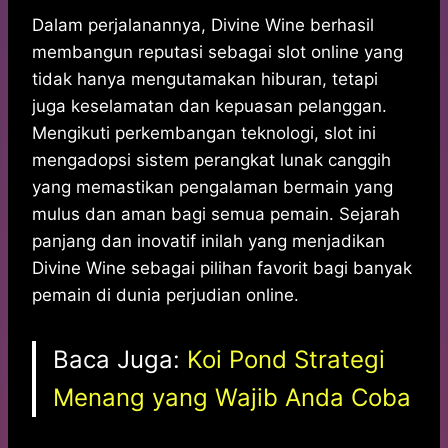
Dalam perjalanannya, Divine Wine berhasil
membangun reputasi sebagai slot online yang
tidak hanya mengutamakan hiburan, tetapi
juga keselamatan dan kepuasan pelanggan.
Mengikuti perkembangan teknologi, slot ini
mengadopsi sistem perangkat lunak canggih
yang memastikan pengalaman bermain yang
mulus dan aman bagi semua pemain. Sejarah
panjang dan inovatif inilah yang menjadikan
Divine Wine sebagai pilihan favorit bagi banyak
pemain di dunia perjudian online.
Baca Juga:
Koi Pond Strategi
Menang yang Wajib Anda Coba