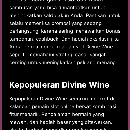
sambutan yang bisa dimanfaatkan untuk
meningkatkan saldo akun Anda. Pastikan untuk
selalu memeriksa promosi yang sedang
berlangsung, karena sering menawarkan bonus
tambahan, cashback. Dan hadiah eksklusif jika
Anda bermain di permainan slot Divine Wine
seperti, memahami strategi dasar sangat
penting untuk meningkatkan peluang menang.
Kepopuleran Divine Wine
Kepopuleran Divine Wine semakin meroket di
kalangan pemain slot online berkat kombinasi
fitur menarik. Pengalaman bermain yang
mewah, dan hadiah besar yang ditawarkan.