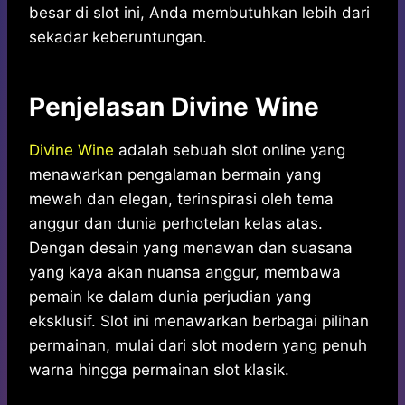
besar di slot ini, Anda membutuhkan lebih dari
sekadar keberuntungan.
Penjelasan Divine Wine
Divine Wine
adalah sebuah slot online yang
menawarkan pengalaman bermain yang
mewah dan elegan, terinspirasi oleh tema
anggur dan dunia perhotelan kelas atas.
Dengan desain yang menawan dan suasana
yang kaya akan nuansa anggur, membawa
pemain ke dalam dunia perjudian yang
eksklusif. Slot ini menawarkan berbagai pilihan
permainan, mulai dari slot modern yang penuh
warna hingga permainan slot klasik.