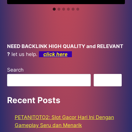
NEED BACKLINK HIGH QUALITY and RELEVANT
?
let us help.
click here
Search
Search
Recent Posts
PETANITOTO2: Slot Gacor Hari Ini Dengan
Gameplay Seru dan Menarik