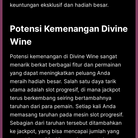
keuntungan eksklusif dan hadiah besar.
Potensi Kemenangan Divine
Wine
Potensi kemenangan di Divine Wine sangat
menarik berkat berbagai fitur dan permainan
yang dapat meningkatkan peluang Anda
meraih hadiah besar. Salah satu daya tarik
utama adalah slot progresif, di mana jackpot
terus berkembang seiring bertambahnya
taruhan dari para pemain. Setiap kali Anda
memasang taruhan pada mesin slot progresif.
Sebagian dari taruhan tersebut ditambahkan
ke jackpot, yang bisa mencapai jumlah yang