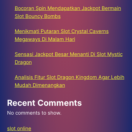
Bocoran Spin Mendapatkan Jackpot Bermain
Slot Bouncy Bombs
Menikmati Putaran Slot Crystal Caverns
Megaways Di Malam Hari
Sensasi Jackpot Besar Menanti Di Slot Mystic
Dragon
Analisis Fitur Slot Dragon Kingdom Agar Lebih
Mudah Dimenangkan
Recent Comments
No comments to show.
slot online