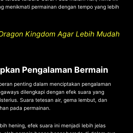
ng menikmati permainan dengan tempo yang lebih
ot Dragon Kingdom Agar Lebih Mudah
upkan Pengalaman Bermain
n peran penting dalam menciptakan pengalaman
gaways dilengkapi dengan efek suara yang
terius. Suara tetesan air, gema lembut, dan
ahan pada permainan.
ih hening, efek suara ini menjadi lebih jelas