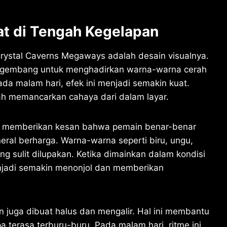
at di Tengah Kegelapan
Crystal Caverns Megaways adalah desain visualnya.
engembang untuk menghadirkan warna-warna cerah
ada malam hari, efek ini menjadi semakin kuat.
olah memancarkan cahaya dari dalam layar.
gi, memberikan kesan bahwa pemain benar-benar
ral berharga. Warna-warna seperti biru, ungu,
 sulit dilupakan. Ketika dimainkan dalam kondisi
enjadi semakin menonjol dan memberikan
an juga dibuat halus dan mengalir. Hal ini membantu
 terasa terburu-buru. Pada malam hari, ritme ini