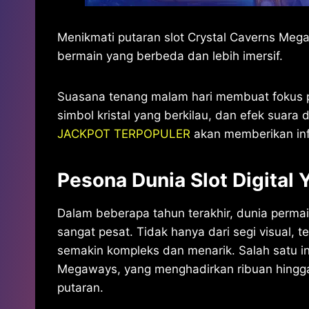
Menikmati putaran slot Crystal Caverns Me
bermain yang berbeda dan lebih imersif.
Suasana tenang malam hari membuat fokus p
simbol kristal yang berkilau, dan efek suara
JACKPOT TERPOPULER
akan memberikan inf
Pesona Dunia Slot Digital
Dalam beberapa tahun terakhir, dunia perma
sangat pesat. Tidak hanya dari segi visual, 
semakin kompleks dan menarik. Salah satu i
Megaways, yang menghadirkan ribuan hingga
putaran.