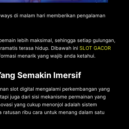
gaways di malam hari memberikan pengalaman
emain lebih maksimal, sehingga setiap gulungan,
 dramatis terasa hidup. Dibawah ini
SLOT GACOR
ormasi menarik yang wajib anda ketahui.
 Yang Semakin Imersif
inan slot digital mengalami perkembangan yang
tetapi juga dari sisi mekanisme permainan yang
novasi yang cukup menonjol adalah sistem
 ratusan ribu cara untuk menang dalam satu