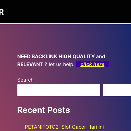
R
NEED BACKLINK HIGH QUALITY and
RELEVANT ?
let us help.
click here
Search
Search
Recent Posts
PETANITOTO2: Slot Gacor Hari Ini