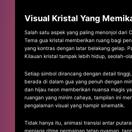
Visual Kristal Yang Memik
Salah satu aspek yang paling menonjol dari 
Tema gua kristal memberikan ruang bagi p
yang kontras dengan latar belakang gelap. P
Kilauan kristal tampak lebih hidup, seolah-
Setiap simbol dirancang dengan detail ting
berada di dalam gua yang penuh dengan mine
dan hijau neon memberikan nuansa magis yang
ruangan yang minim cahaya, tampilan ini m
pengalaman visual yang hampir sinematik.
Tidak hanya itu, animasi transisi antar putar
menjaga ritme permainan tetap nyaman, tanpa