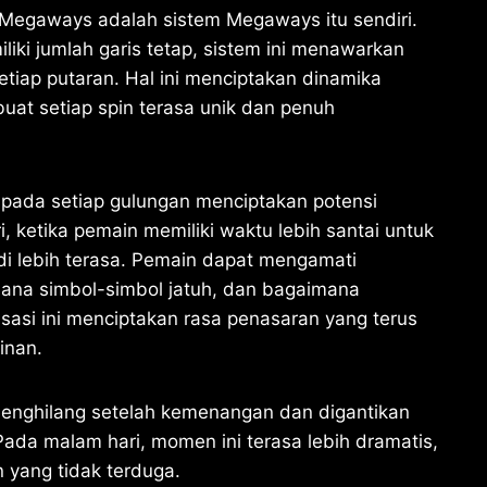
s Megaways adalah sistem Megaways itu sendiri.
iki jumlah garis tetap, sistem ini menawarkan
tiap putaran. Hal ini menciptakan dinamika
uat setiap spin terasa unik dan penuh
l pada setiap gulungan menciptakan potensi
, ketika pemain memiliki waktu lebih santai untuk
adi lebih terasa. Pemain dapat mengamati
mana simbol-simbol jatuh, dan bagaimana
asi ini menciptakan rasa penasaran yang terus
inan.
g menghilang setelah kemenangan dan digantikan
ada malam hari, momen ini terasa lebih dramatis,
 yang tidak terduga.