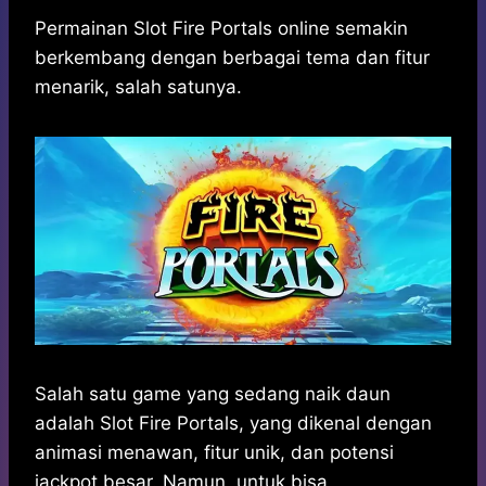
h
a
e
e
k
i
a
c
s
l
y
n
Permainan Slot Fire Portals online semakin
t
e
s
e
p
e
berkembang dengan berbagai tema dan fitur
s
b
e
g
e
menarik, salah satunya.
A
o
n
r
p
o
g
a
p
k
e
m
r
Salah satu game yang sedang naik daun
adalah Slot Fire Portals, yang dikenal dengan
animasi menawan, fitur unik, dan potensi
jackpot besar. Namun, untuk bisa