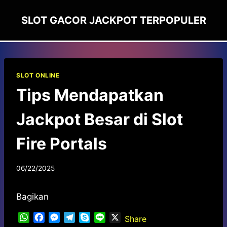
Skip
SLOT GACOR JACKPOT TERPOPULER
to
content
SLOT ONLINE
Tips Mendapatkan
Jackpot Besar di Slot
Fire Portals
06/22/2025
Bagikan
W
F
M
T
S
L
X
Share