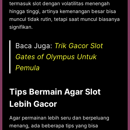
termasuk slot dengan volatilitas menengah
hingga tinggi, artinya kemenangan besar bisa
muncul tidak rutin, tetapi saat muncul biasanya
signifikan.
Baca Juga:
Trik Gacor Slot
Gates of Olympus Untuk
Pemula
Tips Bermain Agar Slot
Lebih Gacor
Agar permainan lebih seru dan berpeluang
menang, ada beberapa tips yang bisa