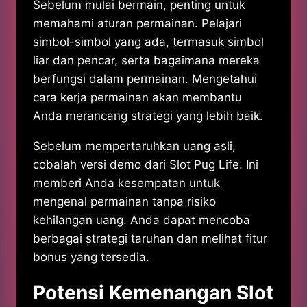
Sebelum mulai bermain, penting untuk
memahami aturan permainan. Pelajari
simbol-simbol yang ada, termasuk simbol
liar dan pencar, serta bagaimana mereka
berfungsi dalam permainan. Mengetahui
cara kerja permainan akan membantu
Anda merancang strategi yang lebih baik.
Sebelum mempertaruhkan uang asli,
cobalah versi demo dari Slot Pug Life. Ini
memberi Anda kesempatan untuk
mengenal permainan tanpa risiko
kehilangan uang. Anda dapat mencoba
berbagai strategi taruhan dan melihat fitur
bonus yang tersedia.
Potensi Kemenangan Slot