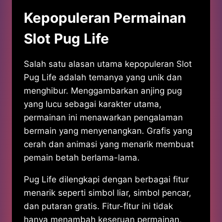
Kepopuleran Permainan
Slot Pug Life
Salah satu alasan utama kepopuleran Slot
Pug Life adalah temanya yang unik dan
menghibur. Menggambarkan anjing pug
yang lucu sebagai karakter utama,
permainan ini menawarkan pengalaman
bermain yang menyenangkan. Grafis yang
cerah dan animasi yang menarik membuat
pemain betah berlama-lama.
Pug Life dilengkapi dengan berbagai fitur
menarik seperti simbol liar, simbol pencar,
dan putaran gratis. Fitur-fitur ini tidak
hanya menambah keseruan permainan,