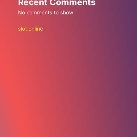
Recent Comments
No comments to show.
slot online