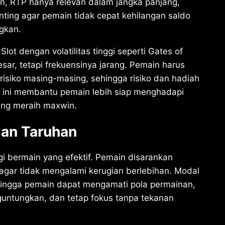
mun, RTP hanya relevan dalam jangka panjang,
ting agar pemain tidak cepat kehilangan saldo
gkan.
Slot dengan volatilitas tinggi seperti Gates of
r, tetapi frekuensinya jarang. Pemain harus
risiko masing-masing, sehingga risiko dan hadiah
ini membantu pemain lebih siap menghadapi
ang meraih maxwin.
dan Taruhan
gi bermain yang efektif. Pemain disarankan
gar tidak mengalami kerugian berlebihan. Modal
hingga pemain dapat mengamati pola permainan,
untungkan, dan tetap fokus tanpa tekanan