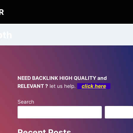
R
oth
NEED BACKLINK HIGH QUALITY and
RELEVANT ?
let us help.
click here
Search
Search
Recent Posts