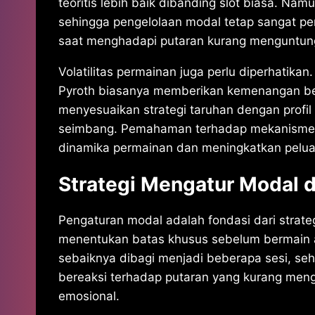
teoritis lebih baik dibanding slot biasa. Na
sehingga pengelolaan modal tetap sangat pen
saat menghadapi putaran kurang menguntun
Volatilitas permainan juga perlu diperhatikan. 
Pyroth biasanya memberikan kemenangan besa
menyesuaikan strategi taruhan dengan profil 
seimbang. Pemahaman terhadap mekanisme 
dinamika permainan dan meningkatkan pelu
Strategi Mengatur Modal 
Pengaturan modal adalah fondasi dari strate
menentukan batas khusus sebelum bermain a
sebaiknya dibagi menjadi beberapa sesi, se
bereaksi terhadap putaran yang kurang meng
emosional.