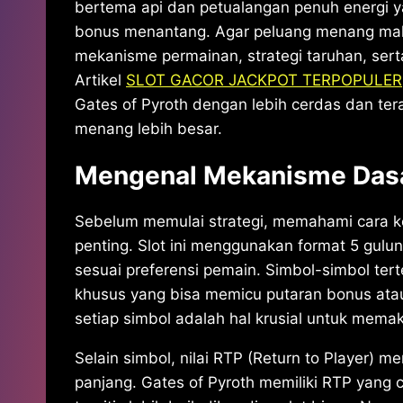
bertema api dan petualangan penuh energi y
bonus menantang. Agar peluang menang mak
mekanisme permainan, strategi taruhan, sert
Artikel
SLOT GACOR JACKPOT TERPOPULER
Gates of Pyroth dengan lebih cerdas dan tera
menang lebih besar.
Mengenal Mekanisme Dasa
Sebelum memulai strategi, memahami cara ke
penting. Slot ini menggunakan format 5 gulu
sesuai preferensi pemain. Simbol-simbol terte
khusus yang bisa memicu putaran bonus at
setiap simbol adalah hal krusial untuk memak
Selain simbol, nilai RTP (Return to Player) me
panjang. Gates of Pyroth memiliki RTP yang 