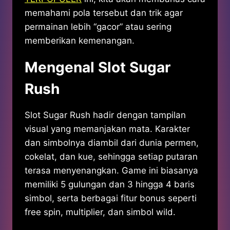
memahami pola tersebut dan trik agar
permainan lebih “gacor” atau sering
memberikan kemenangan.
Mengenal Slot Sugar
Rush
Slot Sugar Rush hadir dengan tampilan
visual yang memanjakan mata. Karakter
dan simbolnya diambil dari dunia permen,
cokelat, dan kue, sehingga setiap putaran
terasa menyenangkan. Game ini biasanya
memiliki 5 gulungan dan 3 hingga 4 baris
simbol, serta berbagai fitur bonus seperti
free spin, multiplier, dan simbol wild.