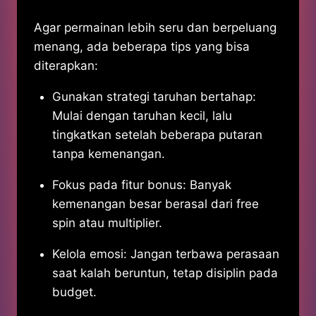
Agar permainan lebih seru dan berpeluang
menang, ada beberapa tips yang bisa
diterapkan:
Gunakan strategi taruhan bertahap:
Mulai dengan taruhan kecil, lalu
tingkatkan setelah beberapa putaran
tanpa kemenangan.
Fokus pada fitur bonus: Banyak
kemenangan besar berasal dari free
spin atau multiplier.
Kelola emosi: Jangan terbawa perasaan
saat kalah beruntun, tetap disiplin pada
budget.