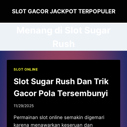
Skip
SLOT GACOR JACKPOT TERPOPULER
to
content
Menang di Slot Sugar
Rush
SLOT ONLINE
Slot Sugar Rush Dan Trik
Gacor Pola Tersembunyi
11/29/2025
Permainan slot online semakin digemari
karena menawarkan keseruan dan