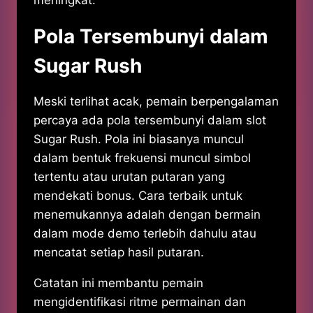
Pola Tersembunyi dalam
Sugar Rush
Meski terlihat acak, pemain berpengalaman
percaya ada pola tersembunyi dalam slot
Sugar Rush. Pola ini biasanya muncul
dalam bentuk frekuensi muncul simbol
tertentu atau urutan putaran yang
mendekati bonus. Cara terbaik untuk
menemukannya adalah dengan bermain
dalam mode demo terlebih dahulu atau
mencatat setiap hasil putaran.
Catatan ini membantu pemain
mengidentifikasi ritme permainan dan