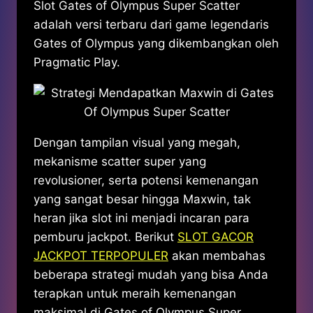
Slot Gates of Olympus Super Scatter
adalah versi terbaru dari game legendaris
Gates of Olympus yang dikembangkan oleh
Pragmatic Play.
Dengan tampilan visual yang megah,
mekanisme scatter super yang
revolusioner, serta potensi kemenangan
yang sangat besar hingga Maxwin, tak
heran jika slot ini menjadi incaran para
pemburu jackpot. Berikut
SLOT GACOR
JACKPOT TERPOPULER
akan membahas
beberapa strategi mudah yang bisa Anda
terapkan untuk meraih kemenangan
maksimal di Gates of Olympus Super