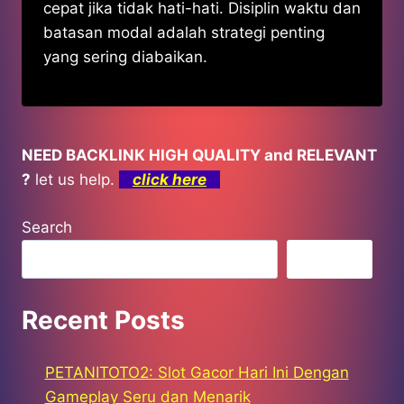
cepat jika tidak hati-hati. Disiplin waktu dan
batasan modal adalah strategi penting
yang sering diabaikan.
NEED BACKLINK HIGH QUALITY and RELEVANT
?
let us help.
click here
Search
Search
Recent Posts
PETANITOTO2: Slot Gacor Hari Ini Dengan
Gameplay Seru dan Menarik