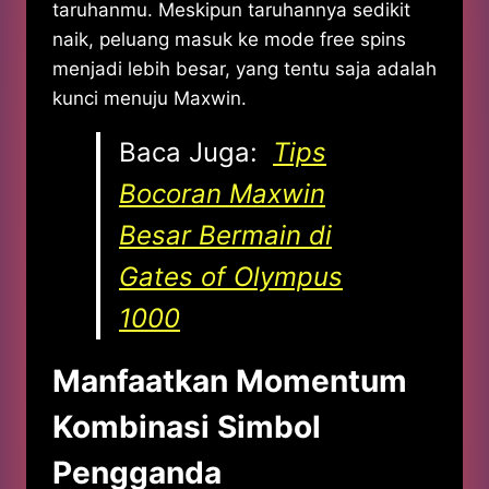
taruhanmu. Meskipun taruhannya sedikit
naik, peluang masuk ke mode free spins
menjadi lebih besar, yang tentu saja adalah
kunci menuju Maxwin.
Baca Juga:
Tips
Bocoran Maxwin
Besar Bermain di
Gates of Olympus
1000
Manfaatkan Momentum
Kombinasi Simbol
Pengganda