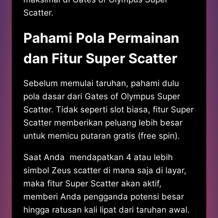
Scatter.
Pahami Pola Permainan
dan Fitur Super Scatter
Sebelum memulai taruhan, pahami dulu
pola dasar dari Gates of Olympus Super
Scatter. Tidak seperti slot biasa, fitur Super
Scatter memberikan peluang lebih besar
untuk memicu putaran gratis (free spin).
Saat Anda mendapatkan 4 atau lebih
simbol Zeus scatter di mana saja di layar,
maka fitur Super Scatter akan aktif,
memberi Anda pengganda potensi besar
hingga ratusan kali lipat dari taruhan awal.