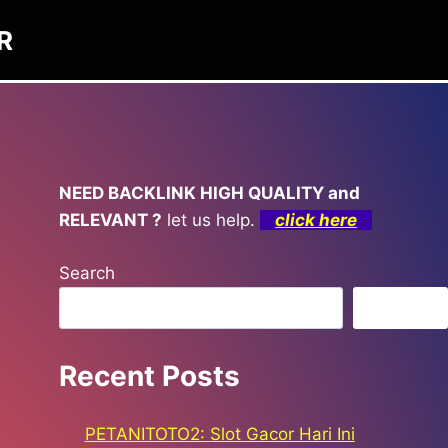
R
NEED BACKLINK HIGH QUALITY and
RELEVANT ?
let us help.
click here
Search
Search
Recent Posts
PETANITOTO2: Slot Gacor Hari Ini