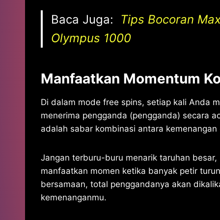
Baca Juga:
Tips Bocoran Max
Olympus 1000
Manfaatkan Momentum Ko
Di dalam mode free spins, setiap kali Anda 
menerima pengganda (pengganda) secara acak
adalah sabar kombinasi antara kemenangan
Jangan terburu-buru menarik taruhan besar, 
manfaatkan momen ketika banyak petir turun
bersamaan, total penggandanya akan dikalika
kemenanganmu.