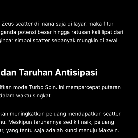
eus scatter di mana saja di layar, maka fitur
anda potensi besar hingga ratusan kali lipat dari
incar simbol scatter sebanyak mungkin di awal
dan Taruhan Antisipasi
tifkan mode Turbo Spin. Ini mempercepat putaran
alam waktu singkat.
g akan meningkatkan peluang mendapatkan scatter
. Meskipun taruhannya sedikit naik, peluang
r, yang tentu saja adalah kunci menuju Maxwin.