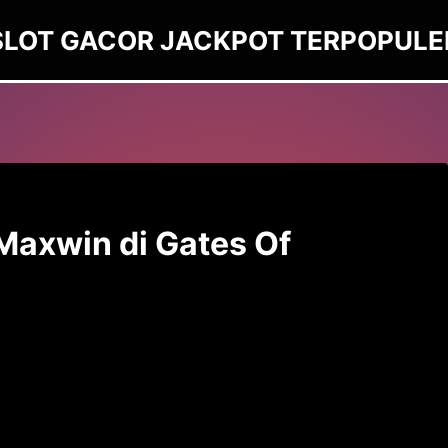
SLOT GACOR JACKPOT TERPOPULE
Maxwin di Gates Of