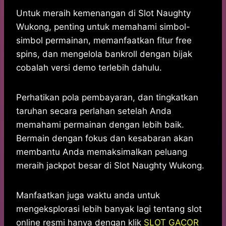
Untuk meraih kemenangan di Slot Naughty
Wukong, penting untuk memahami simbol-
simbol permainan, memanfaatkan fitur free
spins, dan mengelola bankroll dengan bijak
cobalah versi demo terlebih dahulu.
Perhatikan pola pembayaran, dan tingkatkan
taruhan secara perlahan setelah Anda
memahami permainan dengan lebih baik.
Bermain dengan fokus dan kesabaran akan
membantu Anda memaksimalkan peluang
meraih jackpot besar di Slot Naughty Wukong.
Manfaatkan juga waktu anda untuk
mengeksplorasi lebih banyak lagi tentang slot
online resmi hanya dengan klik
SLOT GACOR