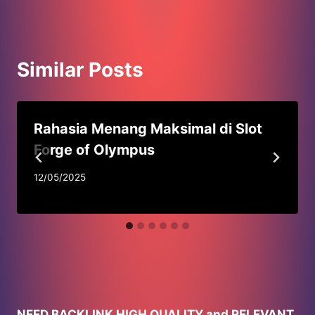
Similar Posts
Rahasia Menang Maksimal di Slot
Forge of Olympus
12/05/2025
NEED BACKLINK HIGH QUALITY and RELEVANT