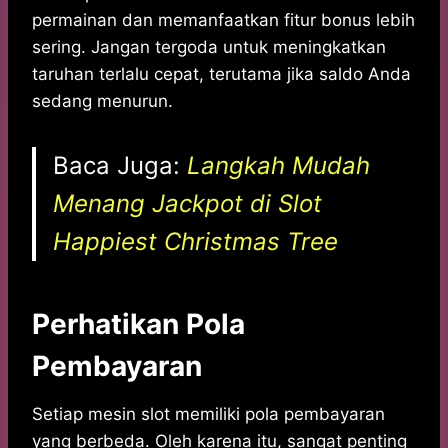
permainan dan memanfaatkan fitur bonus lebih
sering. Jangan tergoda untuk meningkatkan
taruhan terlalu cepat, terutama jika saldo Anda
sedang menurun.
Baca Juga:
Langkah Mudah
Menang Jackpot di Slot
Happiest Christmas Tree
Perhatikan Pola
Pembayaran
Setiap mesin slot memiliki pola pembayaran
yang berbeda. Oleh karena itu, sangat penting