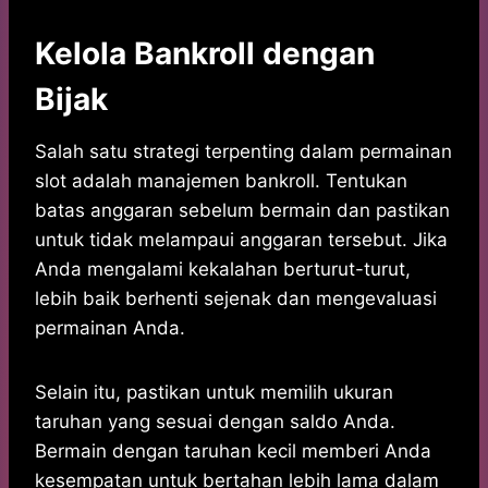
Kelola Bankroll dengan
Bijak
Salah satu strategi terpenting dalam permainan
slot adalah manajemen bankroll. Tentukan
batas anggaran sebelum bermain dan pastikan
untuk tidak melampaui anggaran tersebut. Jika
Anda mengalami kekalahan berturut-turut,
lebih baik berhenti sejenak dan mengevaluasi
permainan Anda.
Selain itu, pastikan untuk memilih ukuran
taruhan yang sesuai dengan saldo Anda.
Bermain dengan taruhan kecil memberi Anda
kesempatan untuk bertahan lebih lama dalam