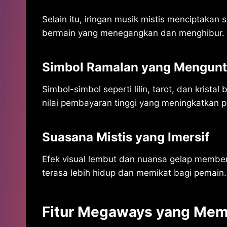
Selain itu, iringan musik mistis menciptak
bermain yang menegangkan dan menghibur.
Simbol Ramalan yang Mengun
Simbol-simbol seperti lilin, tarot, dan krist
nilai pembayaran tinggi yang meningkatkan 
Suasana Mistis yang Imersif
Efek visual lembut dan nuansa gelap membe
terasa lebih hidup dan memikat bagi pemain.
Fitur Megaways yang Mem