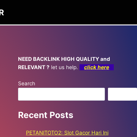
R
NEED BACKLINK HIGH QUALITY and
RELEVANT ?
let us help.
click here
Search
Search
Recent Posts
PETANITOTO2: Slot Gacor Hari Ini