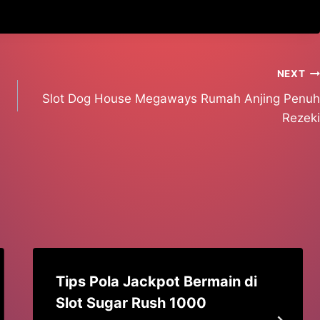
NEXT
Slot Dog House Megaways Rumah Anjing Penuh
Rezeki
Tips Pola Jackpot Bermain di
Slot Sugar Rush 1000