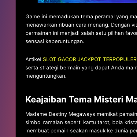
Game ini memadukan tema peramal yang m
menawarkan ribuan cara menang. Dengan vis
permainan ini menjadi salah satu pilihan fav
sensasi keberuntungan.
Artikel
SLOT GACOR JACKPOT TERPOPULER
serta strategi bermain yang dapat Anda ma
menguntungkan.
Keajaiban Tema Misteri M
Madame Destiny Megaways memikat pemain m
simbol ramalan seperti kartu tarot, bola kri
membuat pemain seakan masuk ke dunia per