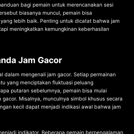
i panduan bagi pemain untuk merencanakan sesi
sebut biasanya muncul, pemain bisa
 yang lebih baik. Penting untuk dicatat bahwa jam
tapi meningkatkan kemungkinan keberhasilan
anda Jam Gacor
l dalam mengenali jam gacor. Setiap permainan
entu yang menciptakan fluktuasi peluang
apa putaran sebelumnya, pemain bisa mulai
m gacor. Misalnya, munculnya simbol khusus secara
ngan kecil dapat menjadi indikasi awal bahwa jam
a menjadi indikator. Beberapa pemain berpengalaman