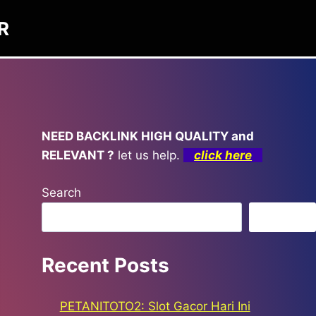
R
NEED BACKLINK HIGH QUALITY and
RELEVANT ?
let us help.
click here
Search
Search
Recent Posts
PETANITOTO2: Slot Gacor Hari Ini