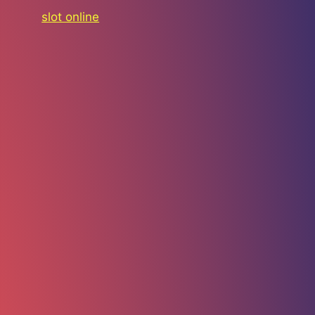
slot online