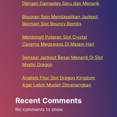
Dengan Gameplay Seru dan Menarik
Bocoran Spin Mendapatkan Jackpot
Bermain Slot Bouncy Bombs
Menikmati Putaran Slot Crystal
Caverns Megaways Di Malam Hari
Sensasi Jackpot Besar Menanti Di Slot
Mystic Dragon
Analisis Fitur Slot Dragon Kingdom
Agar Lebih Mudah Dimenangkan
Recent Comments
No comments to show.