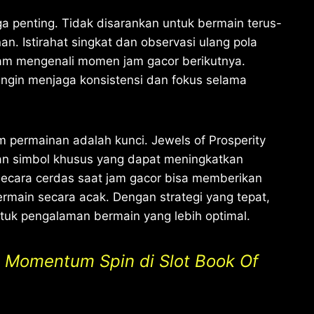
uga penting. Tidak disarankan untuk bermain terus-
. Istirahat singkat dan observasi ulang pola
lam mengenali momen jam gacor berikutnya.
g ingin menjaga konsistensi dan fokus selama
 permainan adalah kunci. Jewels of Prosperity
n simbol khusus yang dapat meningkatkan
i secara cerdas saat jam gacor bisa memberikan
ermain secara acak. Dengan strategi yang tepat,
tuk pengalaman bermain yang lebih optimal.
 Momentum Spin di Slot Book Of