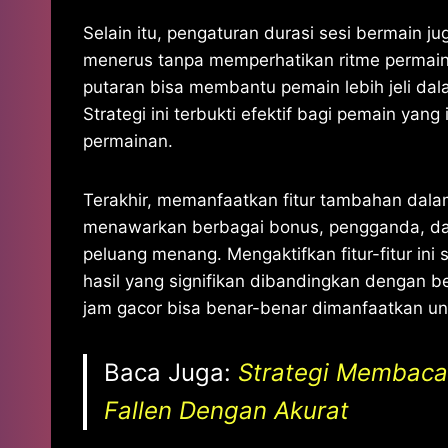
Selain itu, pengaturan durasi sesi bermain j
menerus tanpa memperhatikan ritme permainan
putaran bisa membantu pemain lebih jeli da
Strategi ini terbukti efektif bagi pemain yan
permainan.
Terakhir, memanfaatkan fitur tambahan dalam
menawarkan berbagai bonus, pengganda, da
peluang menang. Mengaktifkan fitur-fitur in
hasil yang signifikan dibandingkan dengan b
jam gacor bisa benar-benar dimanfaatkan un
Baca Juga:
Strategi Membaca
Fallen Dengan Akurat