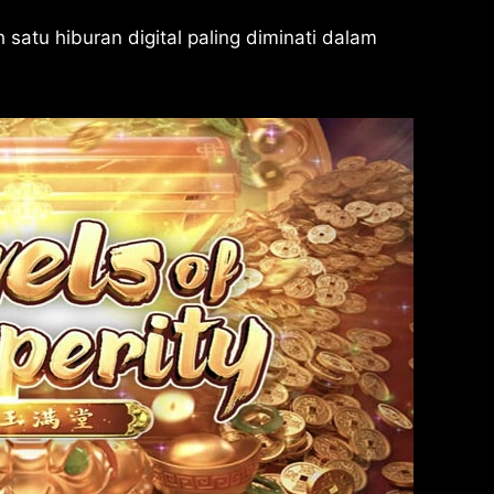
satu hiburan digital paling diminati dalam