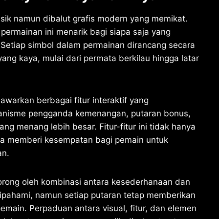
asik namun dibalut grafis modern yang memikat.
rmainan ini menarik bagi siapa saja yang
 Setiap simbol dalam permainan dirancang secara
ang kaya, mulai dari permata berkilau hingga latar
awarkan berbagai fitur interaktif yang
kanisme pengganda kemenangan, putaran bonus,
g menang lebih besar. Fitur-fitur ini tidak hanya
uga memberi kesempatan bagi pemain untuk
an.
dorong oleh kombinasi antara kesederhanaan dan
pahami, namun setiap putaran tetap memberikan
emain. Perpaduan antara visual, fitur, dan elemen