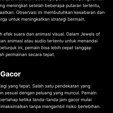
 meningkat setelah beberapa putaran tertentu,
aatkan. Observasi ini membutuhkan kesabaran dan
rga untuk meningkatkan strategi bermain.
h efek suara dan animasi visual. Dalam Jewels of
n animasi atau audio tertentu untuk menandai
tunjuk ini, pemain bisa lebih cepat tanggap
ah permainan secara tepat.
 Gacor
gi yang tepat. Salah satu pendekatan yang
an sesuai dengan peluang yang muncul. Pemain
bertahap ketika tanda-tanda jam gacor mulai
dimaksimalkan tanpa mengambil risiko berlebihan.