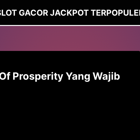
SLOT GACOR JACKPOT TERPOPULE
Of Prosperity Yang Wajib