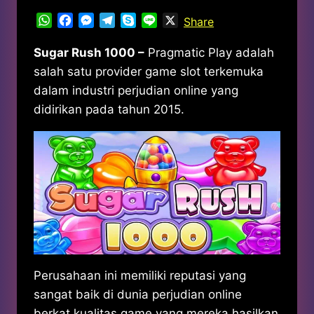
WhatsApp
Facebook
Messenger
Telegram
Skype
Line
X
Share
Sugar Rush 1000 –
Pragmatic Play adalah
salah satu provider game slot terkemuka
dalam industri perjudian online yang
didirikan pada tahun 2015.
Perusahaan ini memiliki reputasi yang
sangat baik di dunia perjudian online
berkat kualitas game yang mereka hasilkan