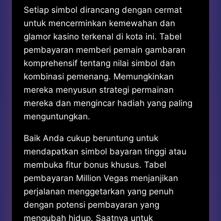
Setiap simbol dirancang dengan cermat
untuk mencerminkan kemewahan dan
glamor kasino terkenal di kota ini. Tabel
pembayaran memberi pemain gambaran
komprehensif tentang nilai simbol dan
kombinasi pemenang. Memungkinkan
mereka menyusun strategi permainan
mereka dan mengincar hadiah yang paling
menguntungkan.
Baik Anda cukup beruntung untuk
mendapatkan simbol bayaran tinggi atau
membuka fitur bonus khusus. Tabel
pembayaran Million Vegas menjanjikan
perjalanan menggetarkan yang penuh
dengan potensi pembayaran yang
mengubah hidup. Saatnya untuk