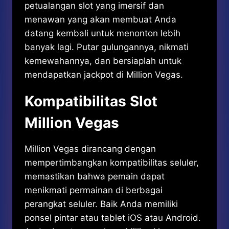
petualangan slot yang imersif dan
menawan yang akan membuat Anda
datang kembali untuk menonton lebih
banyak lagi. Putar gulungannya, nikmati
kemewahannya, dan bersiaplah untuk
mendapatkan jackpot di Million Vegas.
Kompatibilitas Slot
Million Vegas
Million Vegas dirancang dengan
mempertimbangkan kompatibilitas seluler,
memastikan bahwa pemain dapat
menikmati permainan di berbagai
perangkat seluler. Baik Anda memiliki
ponsel pintar atau tablet iOS atau Android.