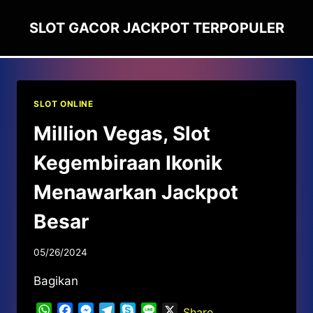
Skip
SLOT GACOR JACKPOT TERPOPULER
to
content
SLOT ONLINE
Million Vegas, Slot
Kegembiraan Ikonik
Menawarkan Jackpot
Besar
05/26/2024
Bagikan
WhatsApp
Facebook
Messenger
Telegram
Skype
Line
X
Share