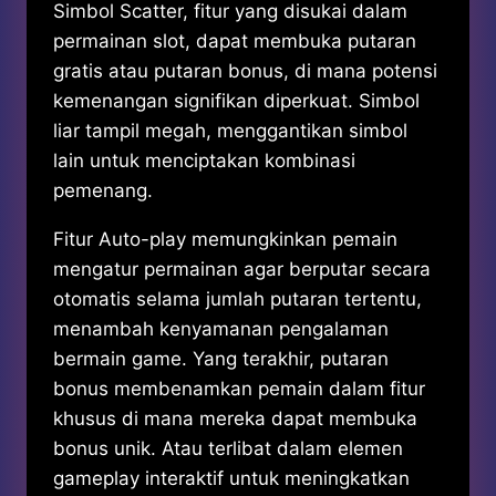
Simbol Scatter, fitur yang disukai dalam
permainan slot, dapat membuka putaran
gratis atau putaran bonus, di mana potensi
kemenangan signifikan diperkuat. Simbol
liar tampil megah, menggantikan simbol
lain untuk menciptakan kombinasi
pemenang.
Fitur Auto-play memungkinkan pemain
mengatur permainan agar berputar secara
otomatis selama jumlah putaran tertentu,
menambah kenyamanan pengalaman
bermain game. Yang terakhir, putaran
bonus membenamkan pemain dalam fitur
khusus di mana mereka dapat membuka
bonus unik. Atau terlibat dalam elemen
gameplay interaktif untuk meningkatkan