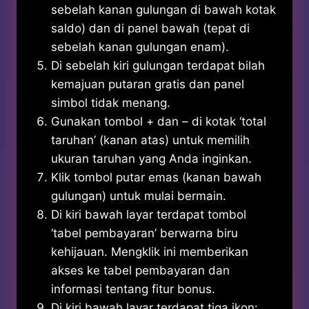
sebelah kanan gulungan di bawah kotak
saldo) dan di panel bawah (tepat di
sebelah kanan gulungan enam).
Di sebelah kiri gulungan terdapat bilah
kemajuan putaran gratis dan panel
simbol tidak menang.
Gunakan tombol + dan – di kotak ‘total
taruhan’ (kanan atas) untuk memilih
ukuran taruhan yang Anda inginkan.
Klik tombol putar emas (kanan bawah
gulungan) untuk mulai bermain.
Di kiri bawah layar terdapat tombol
‘tabel pembayaran’ berwarna biru
kehijauan. Mengklik ini memberikan
akses ke tabel pembayaran dan
informasi tentang fitur bonus.
Di kiri bawah layar terdapat tiga ikon: