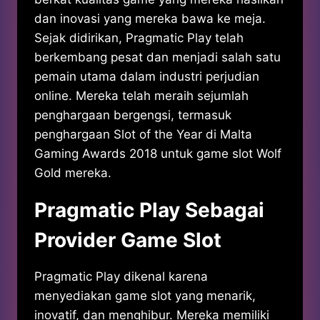
dan inovasi yang mereka bawa ke meja.
Sejak didirikan, Pragmatic Play telah
berkembang pesat dan menjadi salah satu
pemain utama dalam industri perjudian
online. Mereka telah meraih sejumlah
penghargaan bergengsi, termasuk
penghargaan Slot of the Year di Malta
Gaming Awards 2018 untuk game slot Wolf
Gold mereka.
Pragmatic Play Sebagai
Provider Game Slot
Pragmatic Play dikenal karena
menyediakan game slot yang menarik,
inovatif, dan menghibur. Mereka memiliki