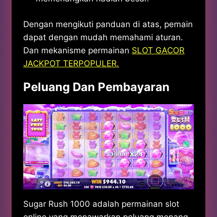
Dengan mengikuti panduan di atas, pemain
dapat dengan mudah memahami aturan.
Dan mekanisme permainan
SLOT GACOR
JACKPOT TERPOPULER.
Peluang Dan Pembayaran
Sugar Rush 1000 adalah permainan slot
online yang menawarkan peluang menang