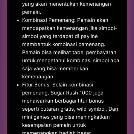
yang akan menentukan kemenangan
pemain.
Kombinasi Pemenang: Pemain akan
mendapatkan kemenangan jika simbol-
simbol yang terdapat di payline
membentuk kombinasi pemenang.
Pemain bisa melihat tabel pembayaran
untuk mengetahui kombinasi simbol apa
saja yang bisa memberikan
kemenangan.
Fitur Bonus: Selain kombinasi
pemenang, Sugar Rush 1000 juga
menawarkan berbagai fitur bonus
seperti putaran gratis, wild symbol. Dan
mini games yang bisa meningkatkan
kesempatan pemain untuk
memenangkan hadiah besar.