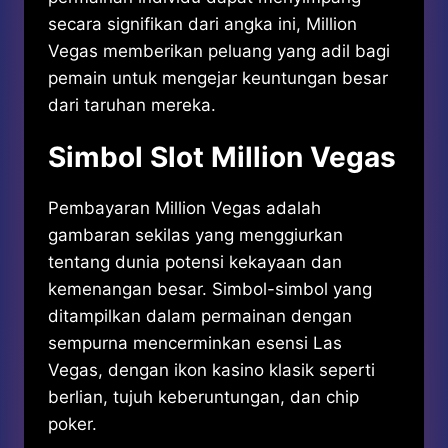
secara signifikan dari angka ini, Million
Vegas memberikan peluang yang adil bagi
pemain untuk mengejar keuntungan besar
dari taruhan mereka.
Simbol Slot Million Vegas
Pembayaran Million Vegas adalah
gambaran sekilas yang menggiurkan
tentang dunia potensi kekayaan dan
kemenangan besar. Simbol-simbol yang
ditampilkan dalam permainan dengan
sempurna mencerminkan esensi Las
Vegas, dengan ikon kasino klasik seperti
berlian, tujuh keberuntungan, dan chip
poker.