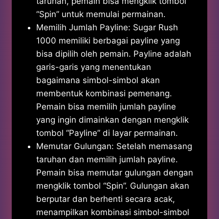
taruhan, pemain bisa mengklik tombol
“Spin” untuk memulai permainan.
Memilih Jumlah Payline: Sugar Rush
1000 memiliki berbagai payline yang
bisa dipilih oleh pemain. Payline adalah
garis-garis yang menentukan
bagaimana simbol-simbol akan
membentuk kombinasi pemenang.
Pemain bisa memilih jumlah payline
yang ingin dimainkan dengan mengklik
tombol “Payline” di layar permainan.
Memutar Gulungan: Setelah memasang
taruhan dan memilih jumlah payline.
Pemain bisa memutar gulungan dengan
mengklik tombol “Spin”. Gulungan akan
berputar dan berhenti secara acak,
menampilkan kombinasi simbol-simbol