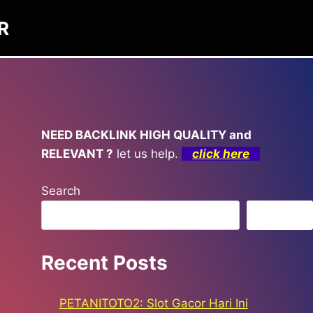
R
NEED BACKLINK HIGH QUALITY and
RELEVANT ?
let us help.
click here
Search
Search
Recent Posts
PETANITOTO2: Slot Gacor Hari Ini