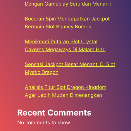
Dengan Gameplay Seru dan Menarik
Bocoran Spin Mendapatkan Jackpot
Bermain Slot Bouncy Bombs
Menikmati Putaran Slot Crystal
Caverns Megaways Di Malam Hari
Sensasi Jackpot Besar Menanti Di Slot
Mystic Dragon
Analisis Fitur Slot Dragon Kingdom
Agar Lebih Mudah Dimenangkan
Recent Comments
No comments to show.