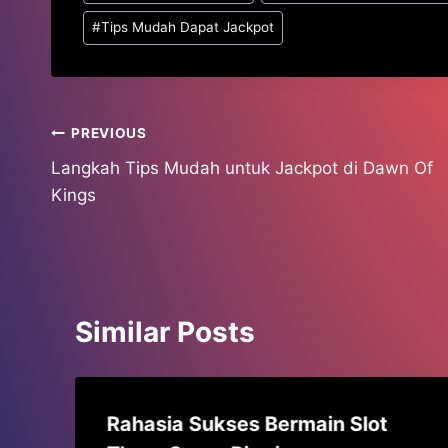
Tags:
#
Tips Mudah Dapat Jackpot
Post
PREVIOUS
Langkah Tips Mudah untuk Jackpot di Dawn Of
navigation
Kings
Similar Posts
Rahasia Sukses Bermain Slot