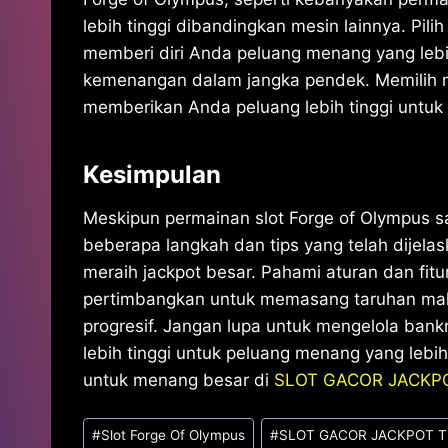
lebih tinggi dibandingkan mesin lainnya. Pili
memberi diri Anda peluang menang yang leb
kemenangan dalam jangka pendek. Memilih m
memberikan Anda peluang lebih tinggi untuk
Kesimpulan
Meskipun permainan slot Forge of Olympus 
beberapa langkah dan tips yang telah dijel
meraih jackpot besar. Pahami aturan dan fitu
pertimbangkan untuk memasang taruhan maksi
progresif. Jangan lupa untuk mengelola bank
lebih tinggi untuk peluang menang yang lebi
untuk menang besar di
SLOT GACOR JACKP
Post
#
Slot Forge Of Olympus
#
SLOT GACOR JACKPOT 