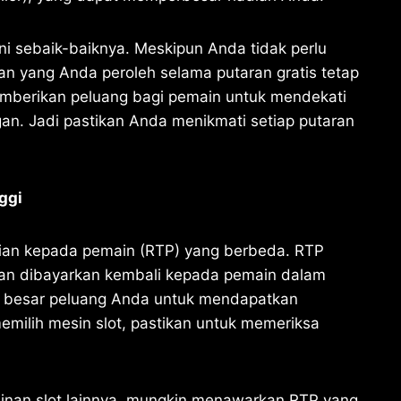
ni sebaik-baiknya. Meskipun Anda tidak perlu
 yang Anda peroleh selama putaran gratis tetap
i memberikan peluang bagi pemain untuk mendekati
an. Jadi pastikan Anda menikmati setiap putaran
ggi
alian kepada pemain (RTP) yang berbeda. RTP
akan dibayarkan kembali kepada pemain dalam
in besar peluang Anda untuk mendapatkan
milih mesin slot, pastikan untuk memeriksa
ainan slot lainnya, mungkin menawarkan RTP yang