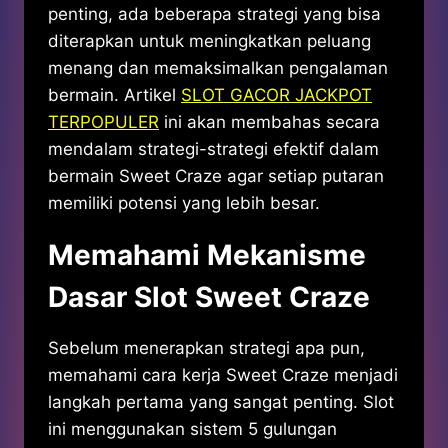
penting, ada beberapa strategi yang bisa
diterapkan untuk meningkatkan peluang
menang dan memaksimalkan pengalaman
bermain. Artikel
SLOT GACOR JACKPOT
TERPOPULER
ini akan membahas secara
mendalam strategi-strategi efektif dalam
bermain Sweet Craze agar setiap putaran
memiliki potensi yang lebih besar.
Memahami Mekanisme
Dasar Slot Sweet Craze
Sebelum menerapkan strategi apa pun,
memahami cara kerja Sweet Craze menjadi
langkah pertama yang sangat penting. Slot
ini menggunakan sistem 5 gulungan