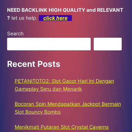
NEED BACKLINK HIGH QUALITY and RELEVANT
?
let us help.
click here
Search
Search
Recent Posts
PETANITOTO2: Slot Gacor Hari Ini Dengan
Gameplay Seru dan Menarik
Bocoran Spin Mendapatkan Jackpot Bermain
Slot Bouncy Bombs
Menikmati Putaran Slot Crystal Caverns