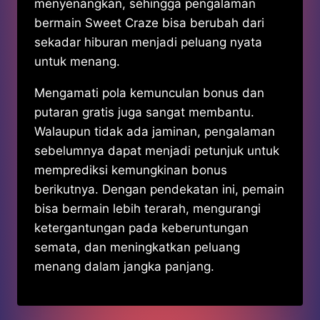
menyenangkan, sehingga pengalaman
bermain Sweet Craze bisa berubah dari
sekadar hiburan menjadi peluang nyata
untuk menang.
Mengamati pola kemunculan bonus dan
putaran gratis juga sangat membantu.
Walaupun tidak ada jaminan, pengalaman
sebelumnya dapat menjadi petunjuk untuk
memprediksi kemungkinan bonus
berikutnya. Dengan pendekatan ini, pemain
bisa bermain lebih terarah, mengurangi
ketergantungan pada keberuntungan
semata, dan meningkatkan peluang
menang dalam jangka panjang.