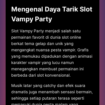
Mengenal Daya Tarik Slot
Vampy Party
Slot Vampy Party menjadi salah satu
permainan favorit di dunia slot online
berkat tema gelap dan unik yang
mengangkat nuansa pesta vampir. Grafis
yang memukau dipadukan dengan animasi
karakter vampir yang lucu namun
menegangkan membuat permainan ini
berbeda dari slot konvensional.
Musik latar yang catchy dan efek suara
dramatis juga menambah sensasi bermain,
sehingga setiap putaran terasa seperti
memasuki dunia pesta malam yang