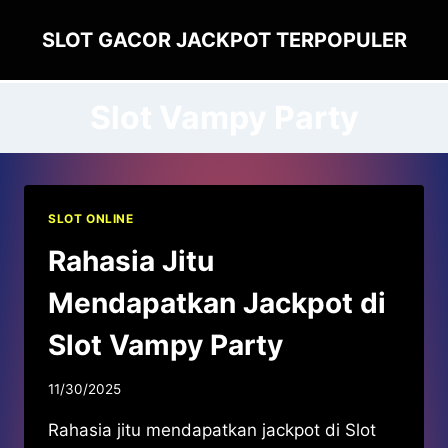
Skip
SLOT GACOR JACKPOT TERPOPULER
to
content
Slot Vampy Party
SLOT ONLINE
Rahasia Jitu
Mendapatkan Jackpot di
Slot Vampy Party
11/30/2025
Rahasia jitu mendapatkan jackpot di Slot