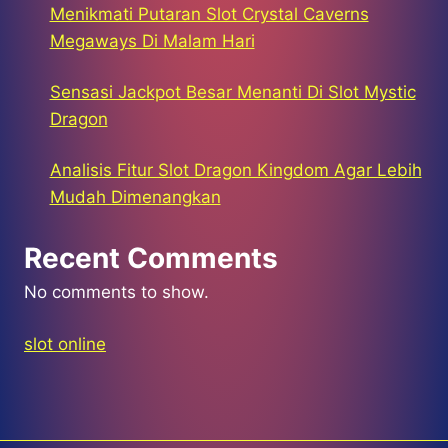
Menikmati Putaran Slot Crystal Caverns
Megaways Di Malam Hari
Sensasi Jackpot Besar Menanti Di Slot Mystic
Dragon
Analisis Fitur Slot Dragon Kingdom Agar Lebih
Mudah Dimenangkan
Recent Comments
No comments to show.
slot online