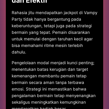
dan Efektif
Rahasia jitu mendapatkan jackpot di Vampy
Party tidak hanya bergantung pada
keberuntungan, tetapi juga pada strategi
bermain yang tepat. Pemain disarankan
untuk memulai dengan taruhan kecil agar
bisa memahami ritme mesin terlebih
dahulu.
Pengelolaan modal menjadi kunci penting;
menentukan batas kerugian dan target
kemenangan membantu pemain tetap
bermain secara aman tanpa terbawa
emosi. Strategi ini memastikan bahwa
pengalaman bermain tetap menyenangkan
sekaligus meningkatkan kemungkinan
mendapatkan hadiah besar.