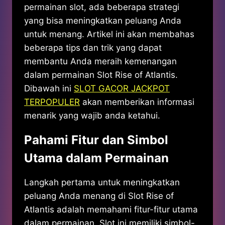
permainan slot, ada beberapa strategi
yang bisa meningkatkan peluang Anda
untuk menang. Artikel ini akan membahas
beberapa tips dan trik yang dapat
membantu Anda meraih kemenangan
dalam permainan Slot Rise of Atlantis.
Dibawah ini
SLOT GACOR JACKPOT
TERPOPULER
akan memberikan informasi
menarik yang wajib anda ketahui.
Pahami Fitur dan Simbol
Utama dalam Permainan
Langkah pertama untuk meningkatkan
peluang Anda menang di Slot Rise of
Atlantis adalah memahami fitur-fitur utama
dalam permainan. Slot ini memiliki simbol-