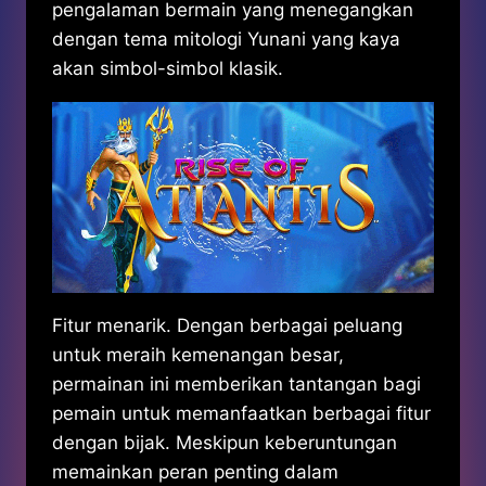
pengalaman bermain yang menegangkan
dengan tema mitologi Yunani yang kaya
akan simbol-simbol klasik.
Fitur menarik. Dengan berbagai peluang
untuk meraih kemenangan besar,
permainan ini memberikan tantangan bagi
pemain untuk memanfaatkan berbagai fitur
dengan bijak. Meskipun keberuntungan
memainkan peran penting dalam