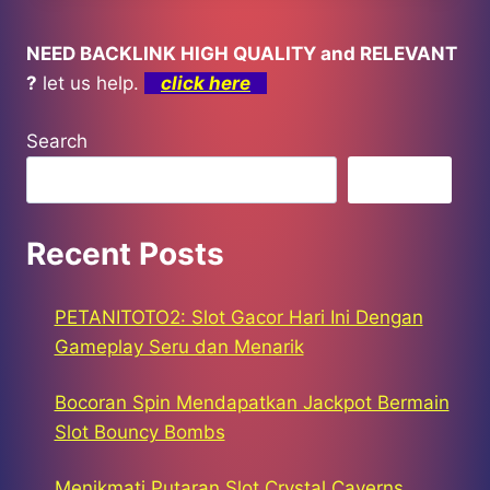
NEED BACKLINK HIGH QUALITY and RELEVANT
?
let us help.
click here
Search
Search
Recent Posts
PETANITOTO2: Slot Gacor Hari Ini Dengan
Gameplay Seru dan Menarik
Bocoran Spin Mendapatkan Jackpot Bermain
Slot Bouncy Bombs
Menikmati Putaran Slot Crystal Caverns