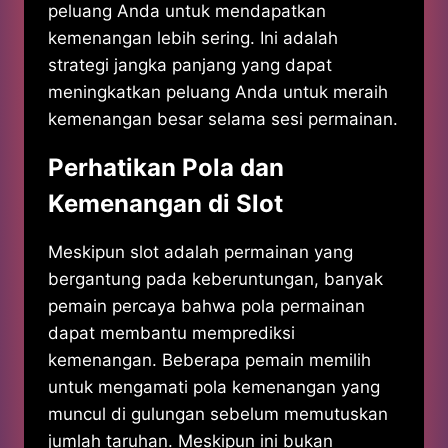
peluang Anda untuk mendapatkan
kemenangan lebih sering. Ini adalah
strategi jangka panjang yang dapat
meningkatkan peluang Anda untuk meraih
kemenangan besar selama sesi permainan.
Perhatikan Pola dan
Kemenangan di Slot
Meskipun slot adalah permainan yang
bergantung pada keberuntungan, banyak
pemain percaya bahwa pola permainan
dapat membantu memprediksi
kemenangan. Beberapa pemain memilih
untuk mengamati pola kemenangan yang
muncul di gulungan sebelum memutuskan
jumlah taruhan. Meskipun ini bukan