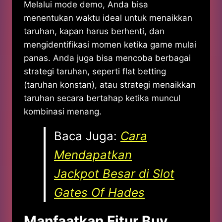
Melalui mode demo, Anda bisa
menentukan waktu ideal untuk menaikkan
taruhan, kapan harus berhenti, dan
mengidentifikasi momen ketika game mulai
panas. Anda juga bisa mencoba berbagai
strategi taruhan, seperti flat betting
(taruhan konstan), atau strategi menaikkan
taruhan secara bertahap ketika muncul
kombinasi menang.
Baca Juga:
Cara
Mendapatkan
Jackpot Besar di Slot
Gates Of Hades
Manfaatkan Fitur Buy