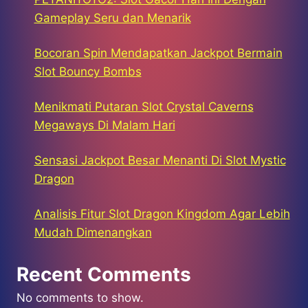
Gameplay Seru dan Menarik
Bocoran Spin Mendapatkan Jackpot Bermain
Slot Bouncy Bombs
Menikmati Putaran Slot Crystal Caverns
Megaways Di Malam Hari
Sensasi Jackpot Besar Menanti Di Slot Mystic
Dragon
Analisis Fitur Slot Dragon Kingdom Agar Lebih
Mudah Dimenangkan
Recent Comments
No comments to show.