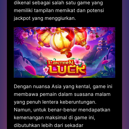
dikenal sebagai salah satu game yang
memiliki tampilan memikat dan potensi
jackpot yang menggiurkan.
Dengan nuansa Asia yang kental, game ini
membawa pemain dalam suasana malam
yang penuh lentera keberuntungan.
Namun, untuk benar-benar mendapatkan
kemenangan maksimal di game ini,
dibutuhkan lebih dari sekadar