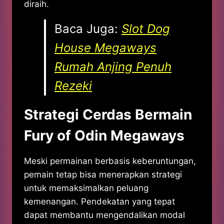
diraih.
Baca Juga:
Slot Dog
House Megaways
Rumah Anjing Penuh
Rezeki
Strategi Cerdas Bermain
Fury of Odin Megaways
Meski permainan berbasis keberuntungan,
pemain tetap bisa menerapkan strategi
untuk memaksimalkan peluang
kemenangan. Pendekatan yang tepat
dapat membantu mengendalikan modal