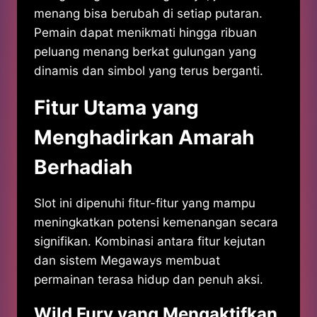
menang bisa berubah di setiap putaran.
Pemain dapat menikmati hingga ribuan
peluang menang berkat gulungan yang
dinamis dan simbol yang terus berganti.
Fitur Utama yang
Menghadirkan Amarah
Berhadiah
Slot ini dipenuhi fitur-fitur yang mampu
meningkatkan potensi kemenangan secara
signifikan. Kombinasi antara fitur kejutan
dan sistem Megaways membuat
permainan terasa hidup dan penuh aksi.
Wild Fury yang Mengaktifkan