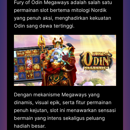
Fury of Odin Megaways adalah salah satu
permainan slot bertema mitologi Nordik
yang penuh aksi, menghadirkan kekuatan
Odin sang dewa tertinggi.
Dengan mekanisme Megaways yang
dinamis, visual epik, serta fitur permainan
penuh kejutan, slot ini menawarkan sensasi
bermain yang intens sekaligus peluang
hadiah besar.