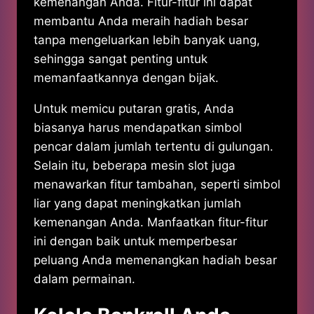
kemenangan Anda. Fitur-fitur ini dapat
membantu Anda meraih hadiah besar
tanpa mengeluarkan lebih banyak uang,
sehingga sangat penting untuk
memanfaatkannya dengan bijak.
Untuk memicu putaran gratis, Anda
biasanya harus mendapatkan simbol
pencar dalam jumlah tertentu di gulungan.
Selain itu, beberapa mesin slot juga
menawarkan fitur tambahan, seperti simbol
liar yang dapat meningkatkan jumlah
kemenangan Anda. Manfaatkan fitur-fitur
ini dengan baik untuk memperbesar
peluang Anda memenangkan hadiah besar
dalam permainan.