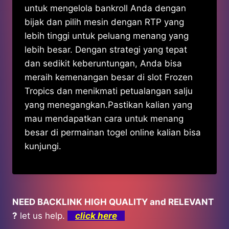
untuk mengelola bankroll Anda dengan
bijak dan pilih mesin dengan RTP yang
lebih tinggi untuk peluang menang yang
lebih besar. Dengan strategi yang tepat
dan sedikit keberuntungan, Anda bisa
meraih kemenangan besar di slot Frozen
Tropics dan menikmati petualangan salju
yang menegangkan.Pastikan kalian yang
mau mendapatkan cara untuk menang
besar di permainan togel online kalian bisa
kunjungi.
NEED BACKLINK HIGH QUALITY and RELEVANT
?
let us help.
click here