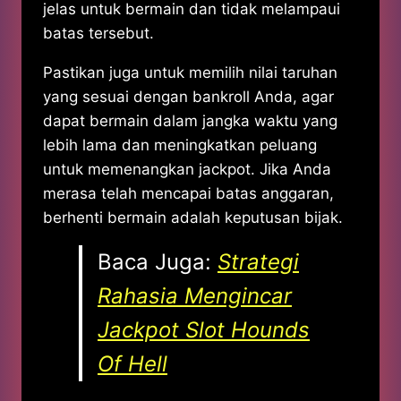
jelas untuk bermain dan tidak melampaui
batas tersebut.
Pastikan juga untuk memilih nilai taruhan
yang sesuai dengan bankroll Anda, agar
dapat bermain dalam jangka waktu yang
lebih lama dan meningkatkan peluang
untuk memenangkan jackpot. Jika Anda
merasa telah mencapai batas anggaran,
berhenti bermain adalah keputusan bijak.
Baca Juga:
Strategi
Rahasia Mengincar
Jackpot Slot Hounds
Of Hell