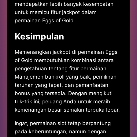
mendapatkan lebih banyak kesempatan
untuk memicu fitur jackpot dalam
permainan Eggs of Gold.
Kesimpulan
Memenangkan jackpot di permainan Eggs
of Gold membutuhkan kombinasi antara
pengetahuan tentang fitur permainan.
Manajemen bankroll yang baik, pemilihan
taruhan yang tepat, dan pemanfaatan
bonus yang tersedia. Dengan mengikuti
trik-trik ini, peluang Anda untuk meraih
kemenangan besar semakin terbuka lebar.
Ingat, permainan slot tetap bergantung
pada keberuntungan, namun dengan