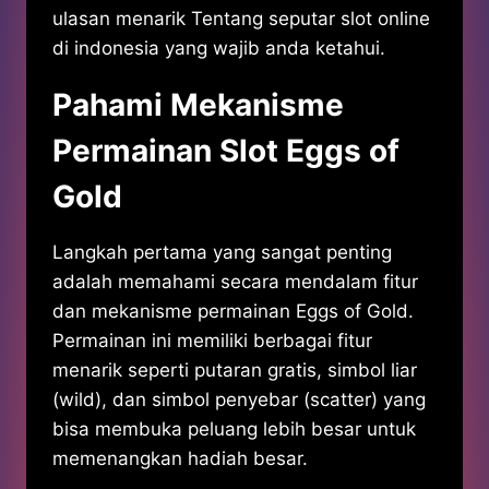
ulasan menarik Tentang seputar slot online
di indonesia yang wajib anda ketahui.
Pahami Mekanisme
Permainan Slot Eggs of
Gold
Langkah pertama yang sangat penting
adalah memahami secara mendalam fitur
dan mekanisme permainan Eggs of Gold.
Permainan ini memiliki berbagai fitur
menarik seperti putaran gratis, simbol liar
(wild), dan simbol penyebar (scatter) yang
bisa membuka peluang lebih besar untuk
memenangkan hadiah besar.