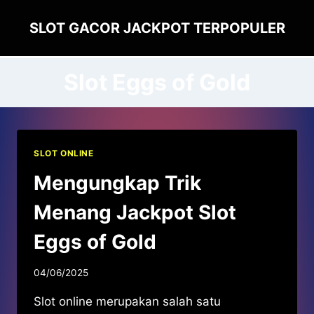
Skip
SLOT GACOR JACKPOT TERPOPULER
to
content
Slot Eggs of Gold
SLOT ONLINE
Mengungkap Trik
Menang Jackpot Slot
Eggs of Gold
04/06/2025
Slot online merupakan salah satu