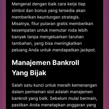
Mengenal dengan baik cara kerja tiap
simbol dan bonus yang tersedia akan
memberikan keuntungan strategis.
Misalnya, fitur putaran gratis memberikan
kesempatan untuk memutar roda lebih
banyak tanpa mengeluarkan taruhan
tambahan, yang bisa meningkatkan
peluang Anda untuk mendapatkan jackpot.
Manajemen Bankroll
Yang Bijak
Salah satu kunci untuk meraih kemenangan
dalam permainan slot adalah manajemen
bankroll yang baik. Sebelum mulai bermain,
pastikan Anda menetapkan anggaran yang