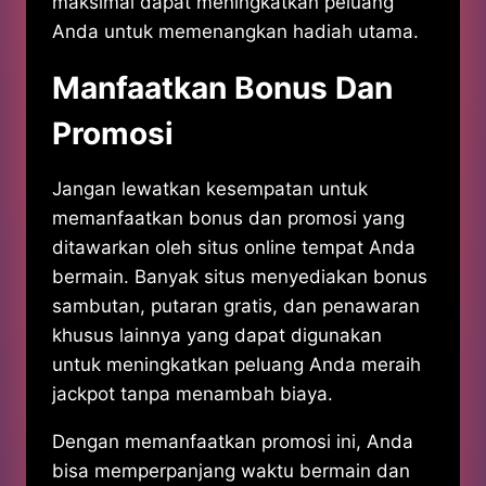
maksimal dapat meningkatkan peluang
Anda untuk memenangkan hadiah utama.
Manfaatkan Bonus Dan
Promosi
Jangan lewatkan kesempatan untuk
memanfaatkan bonus dan promosi yang
ditawarkan oleh situs online tempat Anda
bermain. Banyak situs menyediakan bonus
sambutan, putaran gratis, dan penawaran
khusus lainnya yang dapat digunakan
untuk meningkatkan peluang Anda meraih
jackpot tanpa menambah biaya.
Dengan memanfaatkan promosi ini, Anda
bisa memperpanjang waktu bermain dan