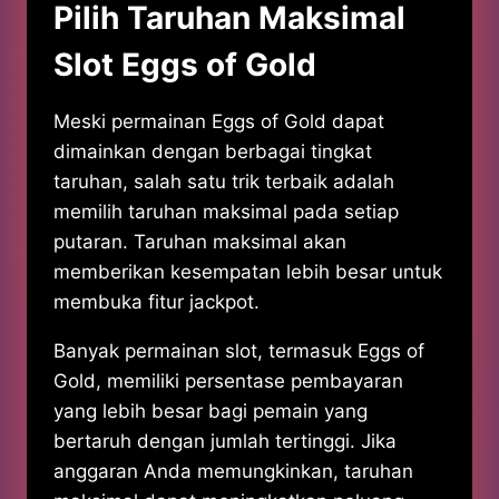
Pilih Taruhan Maksimal
Slot Eggs of Gold
Meski permainan Eggs of Gold dapat
dimainkan dengan berbagai tingkat
taruhan, salah satu trik terbaik adalah
memilih taruhan maksimal pada setiap
putaran. Taruhan maksimal akan
memberikan kesempatan lebih besar untuk
membuka fitur jackpot.
Banyak permainan slot, termasuk Eggs of
Gold, memiliki persentase pembayaran
yang lebih besar bagi pemain yang
bertaruh dengan jumlah tertinggi. Jika
anggaran Anda memungkinkan, taruhan