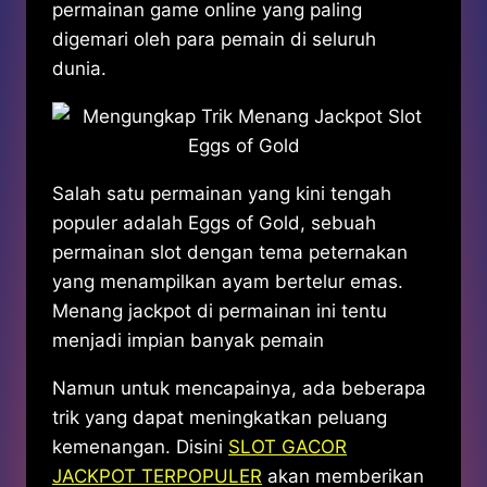
permainan game online yang paling
digemari oleh para pemain di seluruh
dunia.
Salah satu permainan yang kini tengah
populer adalah Eggs of Gold, sebuah
permainan slot dengan tema peternakan
yang menampilkan ayam bertelur emas.
Menang jackpot di permainan ini tentu
menjadi impian banyak pemain
Namun untuk mencapainya, ada beberapa
trik yang dapat meningkatkan peluang
kemenangan. Disini
SLOT GACOR
JACKPOT TERPOPULER
akan memberikan