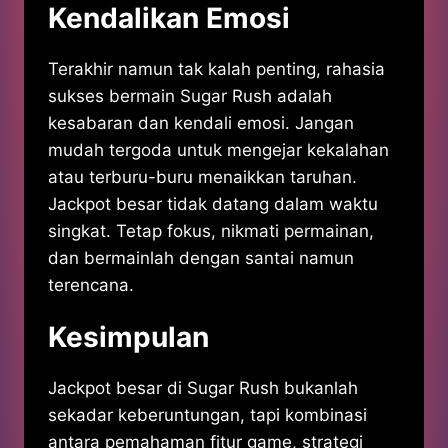
Kendalikan Emosi
Terakhir namun tak kalah penting, rahasia
sukses bermain Sugar Rush adalah
kesabaran dan kendali emosi. Jangan
mudah tergoda untuk mengejar kekalahan
atau terburu-buru menaikkan taruhan.
Jackpot besar tidak datang dalam waktu
singkat. Tetap fokus, nikmati permainan,
dan bermainlah dengan santai namun
terencana.
Kesimpulan
Jackpot besar di Sugar Rush bukanlah
sekadar keberuntungan, tapi kombinasi
antara pemahaman fitur game, strategi