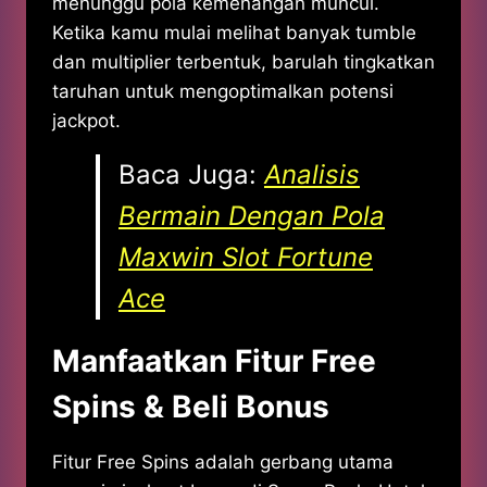
menunggu pola kemenangan muncul.
Ketika kamu mulai melihat banyak tumble
dan multiplier terbentuk, barulah tingkatkan
taruhan untuk mengoptimalkan potensi
jackpot.
Baca Juga:
Analisis
Bermain Dengan Pola
Maxwin Slot Fortune
Ace
Manfaatkan Fitur Free
Spins & Beli Bonus
Fitur Free Spins adalah gerbang utama