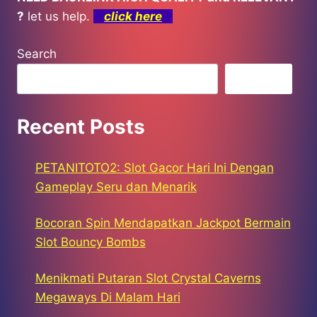
?
let us help.
click here
Search
Search
Recent Posts
PETANITOTO2: Slot Gacor Hari Ini Dengan
Gameplay Seru dan Menarik
Bocoran Spin Mendapatkan Jackpot Bermain
Slot Bouncy Bombs
Menikmati Putaran Slot Crystal Caverns
Megaways Di Malam Hari