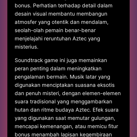
bonus. Perhatian terhadap detail dalam
desain visual membantu membangun
atmosfer yang otentik dan mendalam,
seolah-olah pemain benar-benar
menjelajahi reruntuhan Aztec yang
misterius.
Soundtrack game ini juga memainkan
peran penting dalam meningkatkan
pengalaman bermain. Musik latar yang
digunakan menciptakan suasana eksotis
dan penuh misteri, dengan elemen-elemen
suara tradisional yang menggambarkan
hutan dan ritme budaya Aztec. Efek suara
yang digunakan saat memutar gulungan,
mencapai kemenangan, atau memicu fitur
bonus menambah lapisan kegembiraan