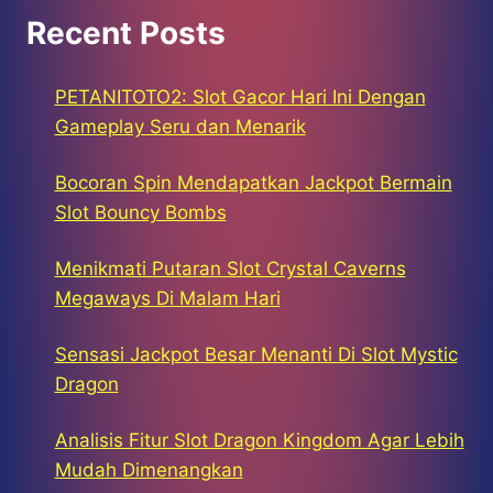
Recent Posts
PETANITOTO2: Slot Gacor Hari Ini Dengan
Gameplay Seru dan Menarik
Bocoran Spin Mendapatkan Jackpot Bermain
Slot Bouncy Bombs
Menikmati Putaran Slot Crystal Caverns
Megaways Di Malam Hari
Sensasi Jackpot Besar Menanti Di Slot Mystic
Dragon
Analisis Fitur Slot Dragon Kingdom Agar Lebih
Mudah Dimenangkan