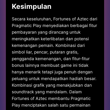
Kesimpulan
Secara keseluruhan, Fortunes of Aztec dari
Pragmatic Play menyediakan berbagai fitur
pembayaran yang dirancang untuk
meningkatkan keterlibatan dan potensi
kemenangan pemain. Kombinasi dari
simbol liar, pencar, putaran gratis,
pengganda kemenangan, dan fitur-fitur
bonus lainnya membuat game ini tidak
hanya menarik tetapi juga penuh dengan
peluang untuk mendapatkan hadiah besar.
Kombinasi grafik yang menakjubkan dan
soundtrack yang mendalam. Dalam
Fortunes of Aztec membantu Pragmatic
Play menciptakan salah satu permainan