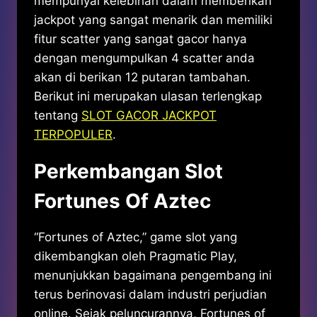
mempunyai kelebihan dalam memberikan
jackpot yang sangat menarik dan memiliki
fitur scatter yang sangat gacor hanya
dengan mengumpulkan 4 scatter anda
akan di berikan 12 putaran tambahan.
Berikut ini merupakan ulasan terlengkap
tentang
SLOT GACOR JACKPOT
TERPOPULER
.
Perkembangan Slot
Fortunes Of Aztec
“Fortunes of Aztec,” game slot yang
dikembangkan oleh Pragmatic Play,
menunjukkan bagaimana pengembang ini
terus berinovasi dalam industri perjudian
online. Sejak peluncurannya, Fortunes of