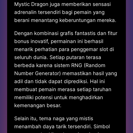
Mystic Dragon juga memberikan sensasi
adrenalin tersendiri bagi pemain yang
berani menantang keberuntungan mereka.
Dengan kombinasi grafis fantastis dan fitur
bonus inovatif, permainan ini berhasil
menarik perhatian para penggemar slot di
seluruh dunia. Setiap putaran terasa
berbeda karena sistem RNG (Random
Number Generator) memastikan hasil yang
adil dan tidak dapat diprediksi. Hal ini
membuat pemain merasa setiap taruhan
memiliki potensi untuk menghadirkan
kemenangan besar.
Selain itu, tema naga yang mistis
menambah daya tarik tersendiri. Simbol