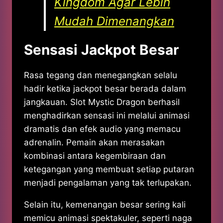
Kingdom Agar Lebih
Mudah Dimenangkan
Sensasi Jackpot Besar
Rasa tegang dan menegangkan selalu
hadir ketika jackpot besar berada dalam
jangkauan. Slot Mystic Dragon berhasil
menghadirkan sensasi ini melalui animasi
dramatis dan efek audio yang memacu
adrenalin. Pemain akan merasakan
kombinasi antara kegembiraan dan
ketegangan yang membuat setiap putaran
menjadi pengalaman yang tak terlupakan.
Selain itu, kemenangan besar sering kali
memicu animasi spektakuler, seperti naga