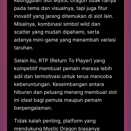
Keunggulan Slot Mystic Dragon tidak hanya
pada tema dan visualnya, tapi juga fitur
inovatif yang jarang ditemukan di slot lain.
Misalnya, kombinasi simbol wild dan
scatter yang mudah dipahami, serta
adanya mini-game yang menambah variasi
taruhan.
Selain itu, RTP (Return To Player) yang
kompetitif membuat pemain merasa lebih
adil dan termotivasi untuk terus mencoba
keberuntungan. Keseimbangan antara
hiburan dan peluang menang membuat slot
ini ideal bagi pemula maupun pemain
berpengalaman.
Tidak kalah penting, platform yang
mendukung Mystic Dragon biasanya