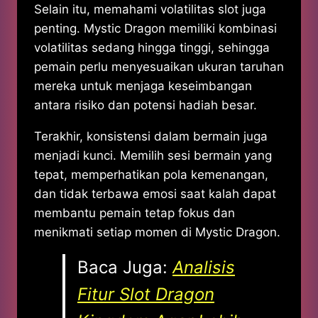
Selain itu, memahami volatilitas slot juga
penting. Mystic Dragon memiliki kombinasi
volatilitas sedang hingga tinggi, sehingga
pemain perlu menyesuaikan ukuran taruhan
mereka untuk menjaga keseimbangan
antara risiko dan potensi hadiah besar.
Terakhir, konsistensi dalam bermain juga
menjadi kunci. Memilih sesi bermain yang
tepat, memperhatikan pola kemenangan,
dan tidak terbawa emosi saat kalah dapat
membantu pemain tetap fokus dan
menikmati setiap momen di Mystic Dragon.
Baca Juga:
Analisis
Fitur Slot Dragon