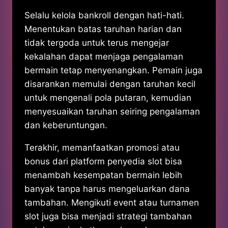
Selalu kelola bankroll dengan hati-hati.
Menentukan batas taruhan harian dan
tidak tergoda untuk terus mengejar
kekalahan dapat menjaga pengalaman
bermain tetap menyenangkan. Pemain juga
disarankan memulai dengan taruhan kecil
untuk mengenali pola putaran, kemudian
menyesuaikan taruhan seiring pengalaman
dan keberuntungan.
Terakhir, memanfaatkan promosi atau
bonus dari platform penyedia slot bisa
menambah kesempatan bermain lebih
banyak tanpa harus mengeluarkan dana
tambahan. Mengikuti event atau turnamen
slot juga bisa menjadi strategi tambahan