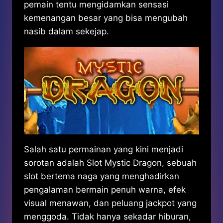
pemain tentu mengidamkan sensasi
kemenangan besar yang bisa mengubah
nasib dalam sekejap.
Salah satu permainan yang kini menjadi
sorotan adalah Slot Mystic Dragon, sebuah
slot bertema naga yang menghadirkan
pengalaman bermain penuh warna, efek
visual menawan, dan peluang jackpot yang
menggoda. Tidak hanya sekadar hiburan,