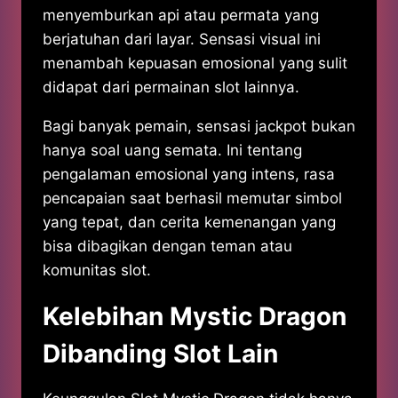
menyemburkan api atau permata yang
berjatuhan dari layar. Sensasi visual ini
menambah kepuasan emosional yang sulit
didapat dari permainan slot lainnya.
Bagi banyak pemain, sensasi jackpot bukan
hanya soal uang semata. Ini tentang
pengalaman emosional yang intens, rasa
pencapaian saat berhasil memutar simbol
yang tepat, dan cerita kemenangan yang
bisa dibagikan dengan teman atau
komunitas slot.
Kelebihan Mystic Dragon
Dibanding Slot Lain