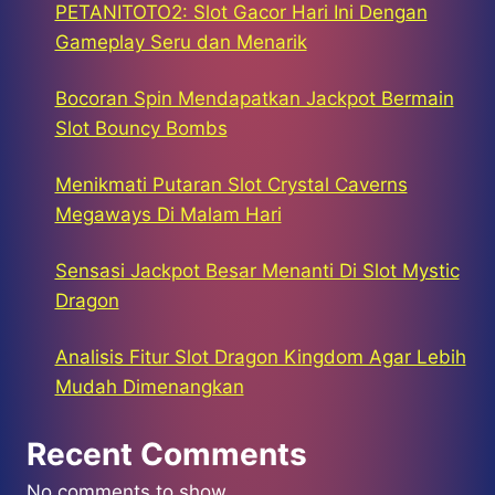
PETANITOTO2: Slot Gacor Hari Ini Dengan
Gameplay Seru dan Menarik
Bocoran Spin Mendapatkan Jackpot Bermain
Slot Bouncy Bombs
Menikmati Putaran Slot Crystal Caverns
Megaways Di Malam Hari
Sensasi Jackpot Besar Menanti Di Slot Mystic
Dragon
Analisis Fitur Slot Dragon Kingdom Agar Lebih
Mudah Dimenangkan
Recent Comments
No comments to show.