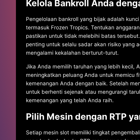
Kelola Bankroll Anda deng
Pengelolaan bankroll yang bijak adalah kunc
termasuk Frozen Tropics. Tentukan anggara
pastikan untuk tidak melebihi batas tersebu
penting untuk selalu sadar akan risiko yang 
mengalami kekalahan berturut-turut.
Jika Anda memilih taruhan yang lebih kecil
meningkatkan peluang Anda untuk memicu fitur-
kemenangan Anda dengan baik. Setelah me
untuk berhenti sejenak atau mengurangi taru
kemenangan yang telah Anda raih.
Pilih Mesin dengan RTP ya
Setiap mesin slot memiliki tingkat pengemba