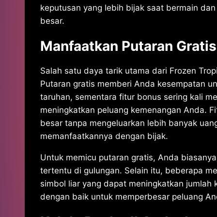
keputusan yang lebih bijak saat bermain da
besar.
Manfaatkan Putaran Gratis
Salah satu daya tarik utama dari Frozen Tropi
Putaran gratis memberi Anda kesempatan u
taruhan, sementara fitur bonus sering kali
meningkatkan peluang kemenangan Anda. Fit
besar tanpa mengeluarkan lebih banyak uang
memanfaatkannya dengan bijak.
Untuk memicu putaran gratis, Anda biasany
tertentu di gulungan. Selain itu, beberapa m
simbol liar yang dapat meningkatkan jumlah 
dengan baik untuk memperbesar peluang A