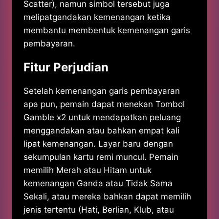
Scatter), namun simbol tersebut juga
melipatgandakan kemenangan ketika
membantu membentuk kemenangan garis
pembayaran.
Fitur Perjudian
Setelah kemenangan garis pembayaran
apa pun, pemain dapat menekan Tombol
Gamble x2 untuk mendapatkan peluang
menggandakan atau bahkan empat kali
lipat kemenangan. Layar baru dengan
sekumpulan kartu remi muncul. Pemain
memilih Merah atau Hitam untuk
kemenangan Ganda atau Tidak Sama
Sekali, atau mereka bahkan dapat memilih
jenis tertentu (Hati, Berlian, Klub, atau