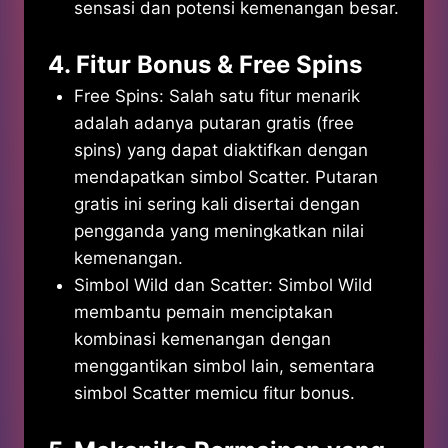
sensasi dan potensi kemenangan besar.
4. Fitur Bonus & Free Spins
Free Spins: Salah satu fitur menarik
adalah adanya putaran gratis (free
spins) yang dapat diaktifkan dengan
mendapatkan simbol Scatter. Putaran
gratis ini sering kali disertai dengan
pengganda yang meningkatkan nilai
kemenangan.
Simbol Wild dan Scatter: Simbol Wild
membantu pemain menciptakan
kombinasi kemenangan dengan
menggantikan simbol lain, sementara
simbol Scatter memicu fitur bonus.