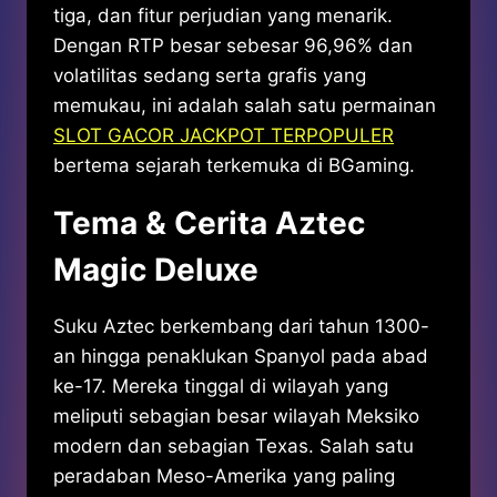
tiga, dan fitur perjudian yang menarik.
Dengan RTP besar sebesar 96,96% dan
volatilitas sedang serta grafis yang
memukau, ini adalah salah satu permainan
SLOT GACOR JACKPOT TERPOPULER
bertema sejarah terkemuka di BGaming.
Tema & Cerita Aztec
Magic Deluxe
Suku Aztec berkembang dari tahun 1300-
an hingga penaklukan Spanyol pada abad
ke-17. Mereka tinggal di wilayah yang
meliputi sebagian besar wilayah Meksiko
modern dan sebagian Texas. Salah satu
peradaban Meso-Amerika yang paling