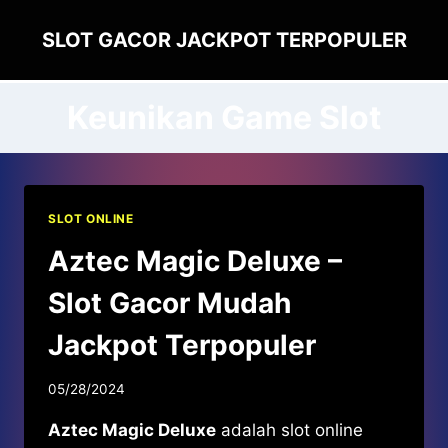
Skip
SLOT GACOR JACKPOT TERPOPULER
to
content
Keunikan Game Slot
SLOT ONLINE
Aztec Magic Deluxe –
Slot Gacor Mudah
Jackpot Terpopuler
05/28/2024
Aztec Magic Deluxe
adalah slot online