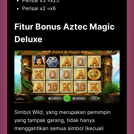
Perisai x3 =x25
Perisai x2 =x6
Fitur Bonus Aztec Magic
Deluxe
Simbol Wild, yang merupakan pemimpin
yang tampak garang, tidak hanya
menggantikan semua simbol (kecuali