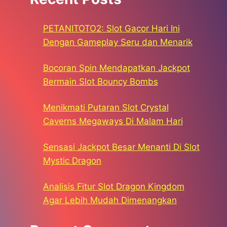
PETANITOTO2: Slot Gacor Hari Ini
Dengan Gameplay Seru dan Menarik
Bocoran Spin Mendapatkan Jackpot
Bermain Slot Bouncy Bombs
Menikmati Putaran Slot Crystal
Caverns Megaways Di Malam Hari
Sensasi Jackpot Besar Menanti Di Slot
Mystic Dragon
Analisis Fitur Slot Dragon Kingdom
Agar Lebih Mudah Dimenangkan