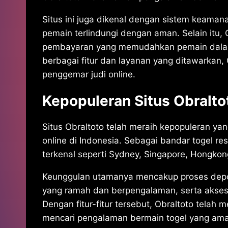
Situs ini juga dikenal dengan sistem keaman
pemain terlindungi dengan aman. Selain itu
pembayaran yang memudahkan pemain dalam
berbagai fitur dan layanan yang ditawarkan, 
penggemar judi online.
Kepopuleran Situs Obralto
Situs Obraltoto telah meraih kepopuleran yan
online di Indonesia. Sebagai bandar togel r
terkenal seperti Sydney, Singapore, Hongkon
Keunggulan utamanya mencakup proses depos
yang ramah dan berpengalaman, serta akses
Dengan fitur-fitur tersebut, Obraltoto telah 
mencari pengalaman bermain togel yang ama