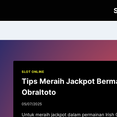
Skip
to
content
SLOT ONLINE
Tips Meraih Jackpot Berma
Obraltoto
05/07/2025
Untuk meraih jackpot dalam permainan Irish 