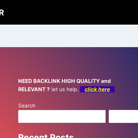
R
NEED BACKLINK HIGH QUALITY and
RELEVANT ?
let us help.
click here
Search
Search
Recent Posts