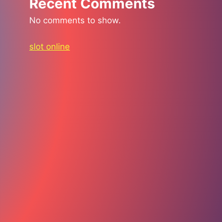
Recent Comments
No comments to show.
slot online