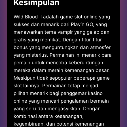
Kesimpulan
Wild Blood II adalah game slot online yang
sukses dan menarik dari Play’n GO, yang
menawarkan tema vampir yang gelap dan
grafis yang memikat. Dengan fitur-fitur
bonus yang menguntungkan dan atmosfer
yang misterius. Permainan ini menarik para
pemain untuk mencoba keberuntungan
mereka dalam meraih kemenangan besar.
Meskipun tidak sepopuler beberapa game
slot lainnya, Permainan tetap menjadi
pilihan menarik bagi penggemar kasino
online yang mencari pengalaman bermain
yang seru dan mengasyikkan. Dengan
kombinasi antara kesenangan,
kegembiraan, dan potensi kemenangan