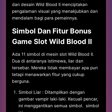
dan desain Wild Blood II menciptakan
pengalaman visual yang menakjubkan dan
mendalam bagi para pemainnya.
Simbol Dan Fitur Bonus
Game Slot Wild Blood II
Ada 11 simbol di mesin slot Wild Blood II.
Dua di antaranya istimewa, liar dan
tersebar. Mereka tidak membayar apa pun
tetapi menawarkan fitur yang cukup
berguna.
Simbol Liar : Ditampilkan dengan
gambar vampir laki-laki. Kecuali pencar,
ini menggantikan semua simbol. simbol