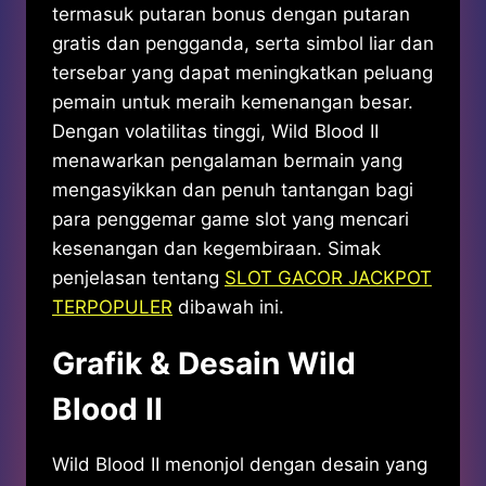
termasuk putaran bonus dengan putaran
gratis dan pengganda, serta simbol liar dan
tersebar yang dapat meningkatkan peluang
pemain untuk meraih kemenangan besar.
Dengan volatilitas tinggi, Wild Blood II
menawarkan pengalaman bermain yang
mengasyikkan dan penuh tantangan bagi
para penggemar game slot yang mencari
kesenangan dan kegembiraan. Simak
penjelasan tentang
SLOT GACOR JACKPOT
TERPOPULER
dibawah ini.
Grafik & Desain Wild
Blood II
Wild Blood II menonjol dengan desain yang