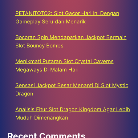
PETANITOTO2: Slot Gacor Hari Ini Dengan
Gameplay Seru dan Menarik
Bocoran Spin Mendapatkan Jackpot Bermain
Slot Bouncy Bombs
Menikmati Putaran Slot Crystal Caverns
Megaways Di Malam Hari
Sensasi Jackpot Besar Menanti Di Slot Mystic
Dragon
Analisis Fitur Slot Dragon Kingdom Agar Lebih
Mudah Dimenangkan
Recent Comments