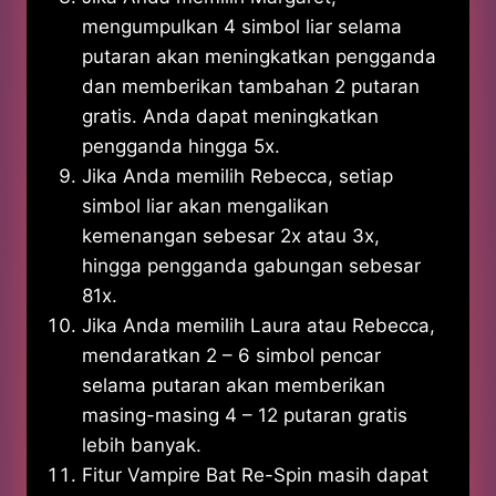
mengumpulkan 4 simbol liar selama
putaran akan meningkatkan pengganda
dan memberikan tambahan 2 putaran
gratis. Anda dapat meningkatkan
pengganda hingga 5x.
Jika Anda memilih Rebecca, setiap
simbol liar akan mengalikan
kemenangan sebesar 2x atau 3x,
hingga pengganda gabungan sebesar
81x.
Jika Anda memilih Laura atau Rebecca,
mendaratkan 2 – 6 simbol pencar
selama putaran akan memberikan
masing-masing 4 – 12 putaran gratis
lebih banyak.
Fitur Vampire Bat Re-Spin masih dapat