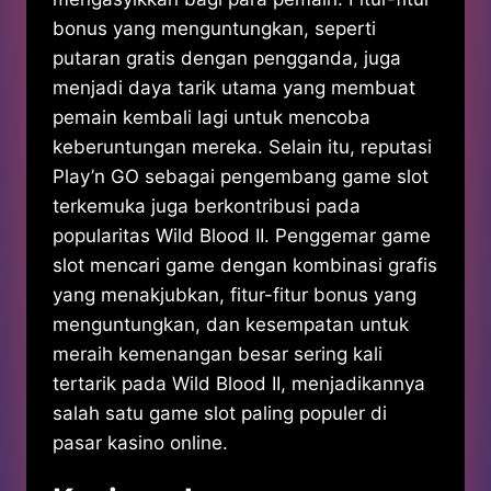
bonus yang menguntungkan, seperti
putaran gratis dengan pengganda, juga
menjadi daya tarik utama yang membuat
pemain kembali lagi untuk mencoba
keberuntungan mereka. Selain itu, reputasi
Play’n GO sebagai pengembang game slot
terkemuka juga berkontribusi pada
popularitas Wild Blood II. Penggemar game
slot mencari game dengan kombinasi grafis
yang menakjubkan, fitur-fitur bonus yang
menguntungkan, dan kesempatan untuk
meraih kemenangan besar sering kali
tertarik pada Wild Blood II, menjadikannya
salah satu game slot paling populer di
pasar kasino online.