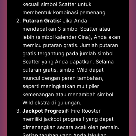
kecuali simbol Scatter untuk
membentuk kombinasi pemenang.
Putaran Gratis
: Jika Anda
mendapatkan 3 simbol Scatter atau
lebih (simbol kalender Cina), Anda akan
memicu putaran gratis. Jumlah putaran
gratis tergantung pada jumlah simbol
Scatter yang Anda dapatkan. Selama
putaran gratis, simbol Wild dapat
muncul dengan peran tambahan,
seperti meningkatkan multiplier
kemenangan atau menambah simbol
Wild ekstra di gulungan.
Jackpot Progresif
: Fire Rooster
memiliki jackpot progresif yang dapat
dimenangkan secara acak oleh pemain.
Setiap taruhan yang Anda lakukan