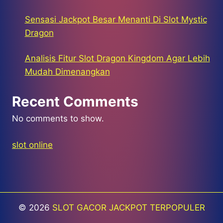
Sensasi Jackpot Besar Menanti Di Slot Mystic
Dragon
Analisis Fitur Slot Dragon Kingdom Agar Lebih
Mudah Dimenangkan
Recent Comments
No comments to show.
slot online
© 2026
SLOT GACOR JACKPOT TERPOPULER