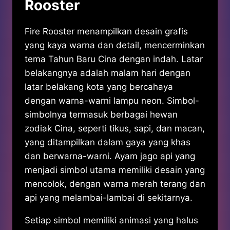
Rooster
Fire Rooster menampilkan desain grafis
yang kaya warna dan detail, mencerminkan
tema Tahun Baru Cina dengan indah. Latar
belakangnya adalah malam hari dengan
latar belakang kota yang bercahaya
dengan warna-warni lampu neon. Simbol-
simbolnya termasuk berbagai hewan
zodiak Cina, seperti tikus, sapi, dan macan,
yang ditampilkan dalam gaya yang khas
dan berwarna-warni. Ayam jago api yang
menjadi simbol utama memiliki desain yang
mencolok, dengan warna merah terang dan
api yang melambai-lambai di sekitarnya.
Setiap simbol memiliki animasi yang halus