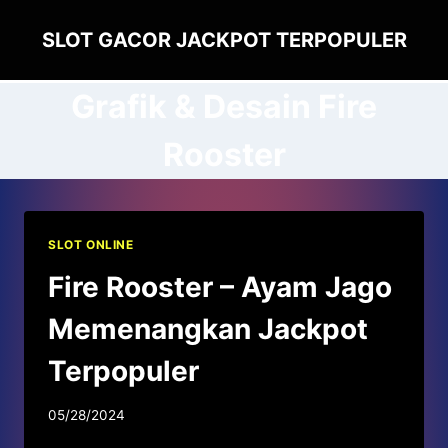
Skip
SLOT GACOR JACKPOT TERPOPULER
to
content
Grafik & Desain Fire
Rooster
SLOT ONLINE
Fire Rooster – Ayam Jago
Memenangkan Jackpot
Terpopuler
05/28/2024