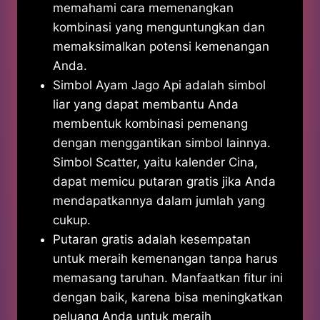
memahami cara memenangkan
kombinasi yang menguntungkan dan
memaksimalkan potensi kemenangan
Anda.
Simbol Ayam Jago Api adalah simbol
liar yang dapat membantu Anda
membentuk kombinasi pemenang
dengan menggantikan simbol lainnya.
Simbol Scatter, yaitu kalender Cina,
dapat memicu putaran gratis jika Anda
mendapatkannya dalam jumlah yang
cukup.
Putaran gratis adalah kesempatan
untuk meraih kemenangan tanpa harus
memasang taruhan. Manfaatkan fitur ini
dengan baik, karena bisa meningkatkan
peluang Anda untuk meraih