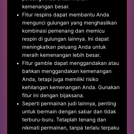
kemenangan besar.
Fitur respins dapat membantu Anda
mengunci gulungan yang menghasilkan
kombinasi pemenang dan memicu
respin di gulungan lainnya. Ini dapat
meningkatkan peluang Anda untuk
meraih kemenangan lebih besar.
Fitur gamble dapat menggandakan atau
bahkan menggandakan kemenangan
Anda, tetapi juga memiliki risiko
kehilangan kemenangan Anda. Gunakan
fitur ini dengan bijaksana.
Seperti permainan judi lainnya, penting
untuk bermain dengan sabar dan tidak
terburu-buru. Tetaplah tenang dan
nikmati permainan, tanpa terlalu terpaku