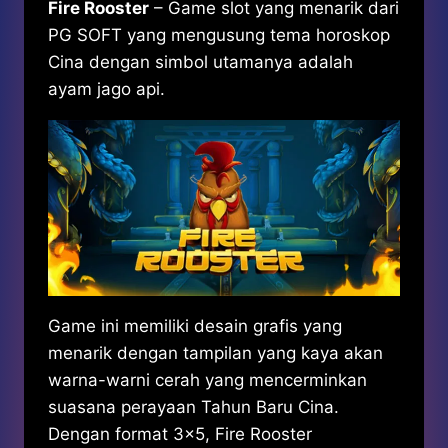
Fire Rooster
– Game slot yang menarik dari
PG SOFT yang mengusung tema horoskop
Cina dengan simbol utamanya adalah
ayam jago api.
Game ini memiliki desain grafis yang
menarik dengan tampilan yang kaya akan
warna-warni cerah yang mencerminkan
suasana perayaan Tahun Baru Cina.
Dengan format 3×5, Fire Rooster