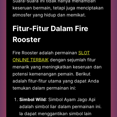
Suara-suara ini tidak hanya menambah
keseruan bermain, tetapi juga menciptakan
atmosfer yang hidup dan memikat.
Fitur-Fitur Dalam Fire
Rooster
Fire Rooster adalah permainan
SLOT
ONLINE TERBAIK
dengan sejumlah fitur
menarik yang meningkatkan keseruan dan
potensi kemenangan pemain. Berikut
adalah fitur-fitur utama yang dapat Anda
temukan dalam permainan ini:
Simbol Wild
: Simbol Ayam Jago Api
adalah simbol liar dalam permainan ini.
Ia dapat menggantikan simbol lain