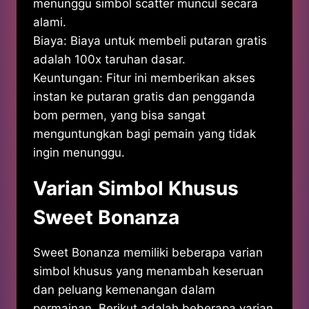
menunggu simbol scatter muncul secara
alami.
Biaya: Biaya untuk membeli putaran gratis
adalah 100x taruhan dasar.
Keuntungan: Fitur ini memberikan akses
instan ke putaran gratis dan pengganda
bom permen, yang bisa sangat
menguntungkan bagi pemain yang tidak
ingin menunggu.
Varian Simbol Khusus
Sweet Bonanza
Sweet Bonanza memiliki beberapa varian
simbol khusus yang menambah keseruan
dan peluang kemenangan dalam
permainan. Berikut adalah beberapa varian