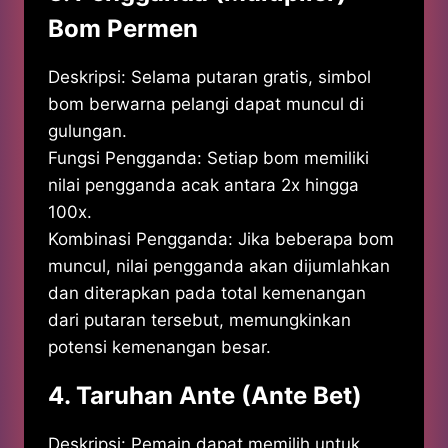
Bom Permen
Deskripsi: Selama putaran gratis, simbol
bom berwarna pelangi dapat muncul di
gulungan.
Fungsi Pengganda: Setiap bom memiliki
nilai pengganda acak antara 2x hingga
100x.
Kombinasi Pengganda: Jika beberapa bom
muncul, nilai pengganda akan dijumlahkan
dan diterapkan pada total kemenangan
dari putaran tersebut, memungkinkan
potensi kemenangan besar.
4. Taruhan Ante (Ante Bet)
Deskripsi: Pemain dapat memilih untuk