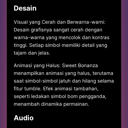
Desain
Visual yang Cerah dan Berwarna-warni:
Desain grafisnya sangat cerah dengan
warna-warna yang mencolok dan kontras
tinggi. Setiap simbol memiliki detail yang
tajam dan jelas.
Animasi yang Halus: Sweet Bonanza
menampilkan animasi yang halus, terutama
saat simbol-simbol jatuh dan hilang selama
fitur tumble. Efek animasi tambahan,
seperti ledakan simbol bom pengganda,
menambah dinamika permainan.
Audio