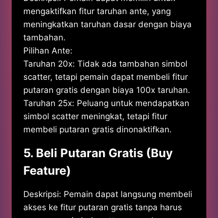
mengaktifkan fitur taruhan ante, yang
meningkatkan taruhan dasar dengan biaya
tambahan.
Pilihan Ante:
Taruhan 20x: Tidak ada tambahan simbol
scatter, tetapi pemain dapat membeli fitur
putaran gratis dengan biaya 100x taruhan.
Taruhan 25x: Peluang untuk mendapatkan
simbol scatter meningkat, tetapi fitur
membeli putaran gratis dinonaktifkan.
5. Beli Putaran Gratis (Buy
Feature)
Deskripsi: Pemain dapat langsung membeli
akses ke fitur putaran gratis tanpa harus