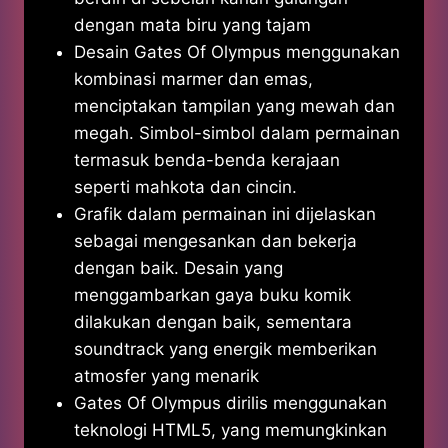
dengan mata biru yang tajam
Desain Gates Of Olympus menggunakan
kombinasi marmer dan emas,
menciptakan tampilan yang mewah dan
megah. Simbol-simbol dalam permainan
termasuk benda-benda kerajaan
seperti mahkota dan cincin.
Grafik dalam permainan ini dijelaskan
sebagai mengesankan dan bekerja
dengan baik. Desain yang
menggambarkan gaya buku komik
dilakukan dengan baik, sementara
soundtrack yang energik memberikan
atmosfer yang menarik
Gates Of Olympus dirilis menggunakan
teknologi HTML5, yang memungkinkan