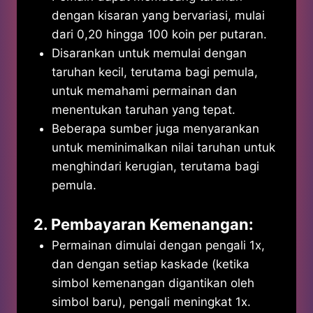
dengan kisaran yang bervariasi, mulai
dari 0,20 hingga 100 koin per putaran.
Disarankan untuk memulai dengan
taruhan kecil, terutama bagi pemula,
untuk memahami permainan dan
menentukan taruhan yang tepat.
Beberapa sumber juga menyarankan
untuk meminimalkan nilai taruhan untuk
menghindari kerugian, terutama bagi
pemula.
2. Pembayaran Kemenangan:
Permainan dimulai dengan pengali 1x,
dan dengan setiap kaskade (ketika
simbol kemenangan digantikan oleh
simbol baru), pengali meningkat 1x.