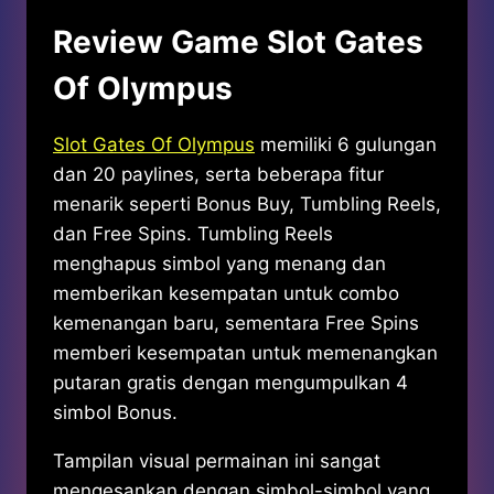
Review Game Slot Gates
Of Olympus
Slot Gates Of Olympus
memiliki 6 gulungan
dan 20 paylines, serta beberapa fitur
menarik seperti Bonus Buy, Tumbling Reels,
dan Free Spins. Tumbling Reels
menghapus simbol yang menang dan
memberikan kesempatan untuk combo
kemenangan baru, sementara Free Spins
memberi kesempatan untuk memenangkan
putaran gratis dengan mengumpulkan 4
simbol Bonus.
Tampilan visual permainan ini sangat
mengesankan dengan simbol-simbol yang