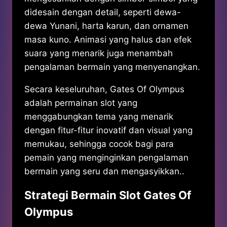
didesain dengan detail, seperti dewa-
dewa Yunani, harta karun, dan ornamen
masa kuno. Animasi yang halus dan efek
suara yang menarik juga menambah
pengalaman bermain yang menyenangkan.
Secara keseluruhan, Gates Of Olympus
adalah permainan slot yang
menggabungkan tema yang menarik
dengan fitur-fitur inovatif dan visual yang
memukau, sehingga cocok bagi para
pemain yang menginginkan pengalaman
bermain yang seru dan mengasyikkan..
Strategi Bermain Slot Gates Of
Olympus