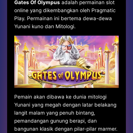
Gates Of Olympus
adalah permainan slot
online yang dikembangkan oleh Pragmatic
Play. Permainan ini bertema dewa-dewa
Yunani kuno dan Mitologi.
Pemain akan dibawa ke dunia mitologi
Yunani yang megah dengan latar belakang
langit malam yang penuh bintang,
pemandangan gunung berapi, dan
bangunan klasik dengan pilar-pilar marmer.