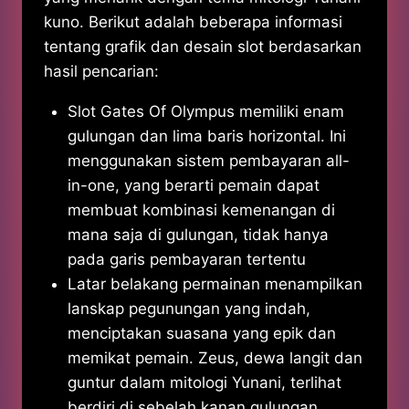
kuno. Berikut adalah beberapa informasi
tentang grafik dan desain slot berdasarkan
hasil pencarian:
Slot Gates Of Olympus memiliki enam
gulungan dan lima baris horizontal. Ini
menggunakan sistem pembayaran all-
in-one, yang berarti pemain dapat
membuat kombinasi kemenangan di
mana saja di gulungan, tidak hanya
pada garis pembayaran tertentu
Latar belakang permainan menampilkan
lanskap pegunungan yang indah,
menciptakan suasana yang epik dan
memikat pemain. Zeus, dewa langit dan
guntur dalam mitologi Yunani, terlihat
berdiri di sebelah kanan gulungan