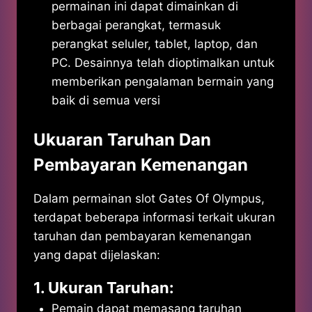
permainan ini dapat dimainkan di
berbagai perangkat, termasuk
perangkat seluler, tablet, laptop, dan
PC. Desainnya telah dioptimalkan untuk
memberikan pengalaman bermain yang
baik di semua versi
Ukuaran Taruhan Dan
Pembayaran Kemenangan
Dalam permainan slot Gates Of Olympus,
terdapat beberapa informasi terkait ukuran
taruhan dan pembayaran kemenangan
yang dapat dijelaskan:
1. Ukuran Taruhan:
Pemain dapat memasang taruhan