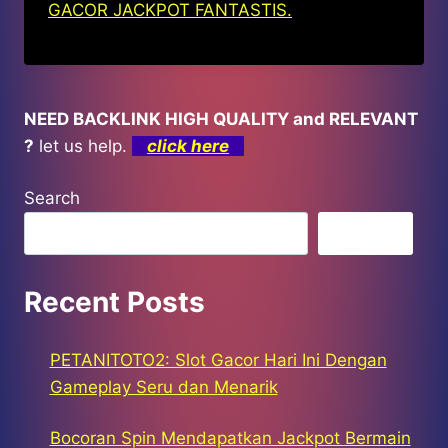
GACOR JACKPOT FANTASTIS.
NEED BACKLINK HIGH QUALITY and RELEVANT
?
let us help.
click here
Search
Search
Recent Posts
PETANITOTO2: Slot Gacor Hari Ini Dengan
Gameplay Seru dan Menarik
Bocoran Spin Mendapatkan Jackpot Bermain