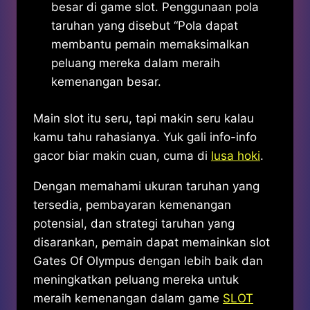
besar di game slot. Penggunaan pola
taruhan yang disebut “Pola dapat
membantu pemain memaksimalkan
peluang mereka dalam meraih
kemenangan besar.
Main slot itu seru, tapi makin seru kalau
kamu tahu rahasianya. Yuk gali info-info
gacor biar makin cuan, cuma di
lusa hoki
.
Dengan memahami ukuran taruhan yang
tersedia, pembayaran kemenangan
potensial, dan strategi taruhan yang
disarankan, pemain dapat memainkan slot
Gates Of Olympus dengan lebih baik dan
meningkatkan peluang mereka untuk
meraih kemenangan dalam game
SLOT