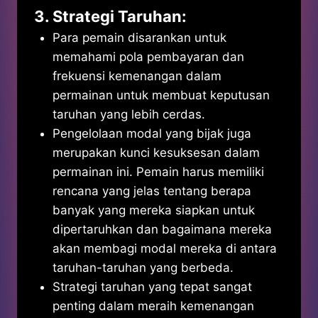
3. Strategi Taruhan:
Para pemain disarankan untuk
memahami pola pembayaran dan
frekuensi kemenangan dalam
permainan untuk membuat keputusan
taruhan yang lebih cerdas.
Pengelolaan modal yang bijak juga
merupakan kunci kesuksesan dalam
permainan ini. Pemain harus memiliki
rencana yang jelas tentang berapa
banyak yang mereka siapkan untuk
dipertaruhkan dan bagaimana mereka
akan membagi modal mereka di antara
taruhan-taruhan yang berbeda.
Strategi taruhan yang tepat sangat
penting dalam meraih kemenangan