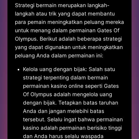
Strategi bermain merupakan langkah-
langkah atau trik yang dapat membantu
para pemain meningkatkan peluang mereka
untuk menang dalam permainan Gates Of
Olympus. Berikut adalah beberapa strategi
yang dapat digunakan untuk meningkatkan
peluang Anda dalam permainan ini:
Kelola uang dengan bijak: Salah satu
strategi terpenting dalam bermain
permainan kasino online seperti Gates
Of Olympus adalah mengelola uang
dengan bijak. Tetapkan batas taruhan
Anda dan jangan melebihi batas
tersebut. Selalu ingat bahwa permainan
kasino adalah permainan berisiko tinggi
dan Anda harus selalu waspada