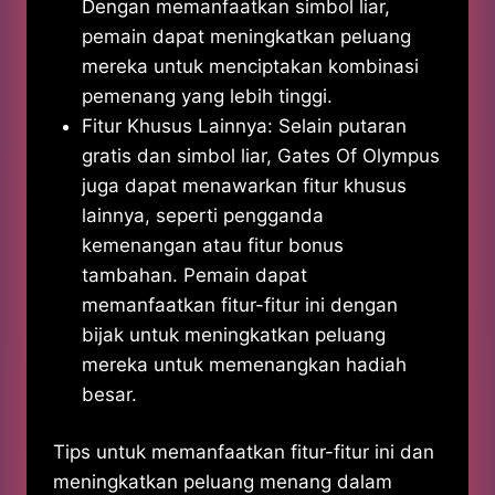
Dengan memanfaatkan simbol liar,
pemain dapat meningkatkan peluang
mereka untuk menciptakan kombinasi
pemenang yang lebih tinggi.
Fitur Khusus Lainnya: Selain putaran
gratis dan simbol liar, Gates Of Olympus
juga dapat menawarkan fitur khusus
lainnya, seperti pengganda
kemenangan atau fitur bonus
tambahan. Pemain dapat
memanfaatkan fitur-fitur ini dengan
bijak untuk meningkatkan peluang
mereka untuk memenangkan hadiah
besar.
Tips untuk memanfaatkan fitur-fitur ini dan
meningkatkan peluang menang dalam