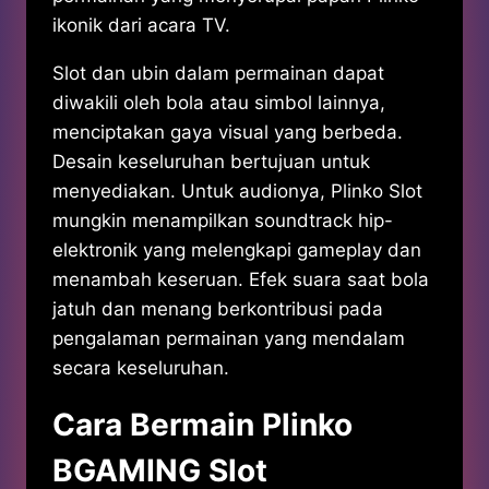
ikonik dari acara TV.
Slot dan ubin dalam permainan dapat
diwakili oleh bola atau simbol lainnya,
menciptakan gaya visual yang berbeda.
Desain keseluruhan bertujuan untuk
menyediakan. Untuk audionya, Plinko Slot
mungkin menampilkan soundtrack hip-
elektronik yang melengkapi gameplay dan
menambah keseruan. Efek suara saat bola
jatuh dan menang berkontribusi pada
pengalaman permainan yang mendalam
secara keseluruhan.
Cara Bermain Plinko
BGAMING Slot