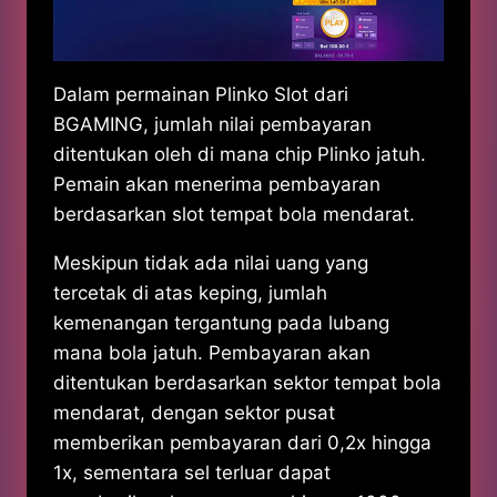
Dalam permainan Plinko Slot dari
BGAMING, jumlah nilai pembayaran
ditentukan oleh di mana chip Plinko jatuh.
Pemain akan menerima pembayaran
berdasarkan slot tempat bola mendarat.
Meskipun tidak ada nilai uang yang
tercetak di atas keping, jumlah
kemenangan tergantung pada lubang
mana bola jatuh. Pembayaran akan
ditentukan berdasarkan sektor tempat bola
mendarat, dengan sektor pusat
memberikan pembayaran dari 0,2x hingga
1x, sementara sel terluar dapat