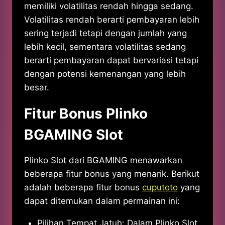
memiliki volatilitas rendah hingga sedang.
Volatilitas rendah berarti pembayaran lebih
sering terjadi tetapi dengan jumlah yang
lebih kecil, sementara volatilitas sedang
berarti pembayaran dapat bervariasi tetapi
dengan potensi kemenangan yang lebih
besar.
Fitur Bonus Plinko
BGAMING Slot
Plinko Slot dari BGAMING menawarkan
beberapa fitur bonus yang menarik. Berikut
adalah beberapa fitur bonus
cuputoto
yang
dapat ditemukan dalam permainan ini:
Pilihan Tempat Jatuh: Dalam Plinko Slot,