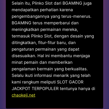
Selain itu, Plinko Slot dari BGAMING juga
mendapatkan perhatian karena
pengembangannya yang terus-menerus.
BGAMING terus memperbarui dan
meningkatkan permainan mereka,
termasuk Plinko Slot, dengan desain yang
ditingkatkan, fitur-fitur baru, dan
pengaturan permainan yang dapat
disesuaikan. Hal ini membantu menjaga
minat pemain dan memberikan
pengalaman bermain yang berkualitas.
Selalu ikuti informasi menarik yang telah
kami rangkum meliputi SLOT GACOR
JACKPOT TERPOPULER tentunya hanya di
chaokeji.net