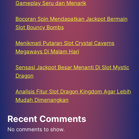
Gameplay Seru dan Menarik
Bocoran Spin Mendapatkan Jackpot Bermain
Slot Bouncy Bombs
Menikmati Putaran Slot Crystal Caverns
Megaways Di Malam Hari
Sensasi Jackpot Besar Menanti Di Slot Mystic
Dragon
Analisis Fitur Slot Dragon Kingdom Agar Lebih
Mudah Dimenangkan
Recent Comments
No comments to show.