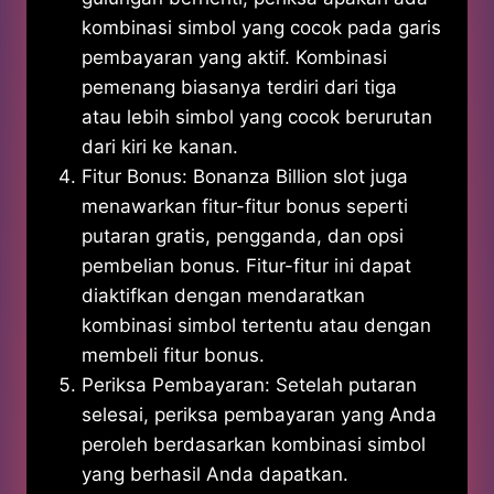
kombinasi simbol yang cocok pada garis
pembayaran yang aktif. Kombinasi
pemenang biasanya terdiri dari tiga
atau lebih simbol yang cocok berurutan
dari kiri ke kanan.
Fitur Bonus: Bonanza Billion slot juga
menawarkan fitur-fitur bonus seperti
putaran gratis, pengganda, dan opsi
pembelian bonus. Fitur-fitur ini dapat
diaktifkan dengan mendaratkan
kombinasi simbol tertentu atau dengan
membeli fitur bonus.
Periksa Pembayaran: Setelah putaran
selesai, periksa pembayaran yang Anda
peroleh berdasarkan kombinasi simbol
yang berhasil Anda dapatkan.