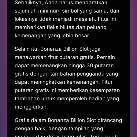
Sebaliknya, Anda harus mendaratkan
sejumlah minimum simbol yang sama, dan
lokasinya tidak menjadi masalah. Fitur ini
memberikan fleksibilitas dan peluang
kemenangan yang lebih besar.
Selain itu, Bonanza Billion Slot juga
menawarkan fitur putaran gratis. Pemain
dapat memenangkan hingga 30 putaran
gratis dengan tambahan pengganda yang
dapat meningkatkan kemenangan. Fitur
putaran gratis ini memberikan kesempatan
tambahan untuk memperoleh hadiah yang
menggiurkan.
Grafis dalam Bonanza Billion Slot dirancang
dengan baik, dengan tampilan yang
menarik dan detail yang jelas. Tema buah-