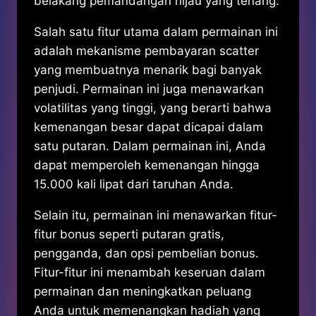
belakang pemandangan hijau yang tenang.
Salah satu fitur utama dalam permainan ini
adalah mekanisme pembayaran scatter
yang membuatnya menarik bagi banyak
penjudi. Permainan ini juga menawarkan
volatilitas yang tinggi, yang berarti bahwa
kemenangan besar dapat dicapai dalam
satu putaran. Dalam permainan ini, Anda
dapat memperoleh kemenangan hingga
15.000 kali lipat dari taruhan Anda.
Selain itu, permainan ini menawarkan fitur-
fitur bonus seperti putaran gratis,
pengganda, dan opsi pembelian bonus.
Fitur-fitur ini menambah keseruan dalam
permainan dan meningkatkan peluang
Anda untuk memenangkan hadiah yang