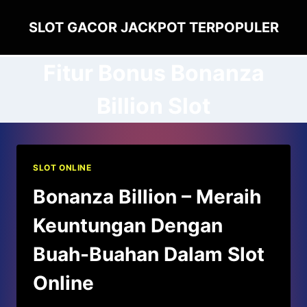
Skip
SLOT GACOR JACKPOT TERPOPULER
to
content
Fitur Bonus Bonanza
Billion Slot
SLOT ONLINE
Bonanza Billion – Meraih
Keuntungan Dengan
Buah-Buahan Dalam Slot
Online