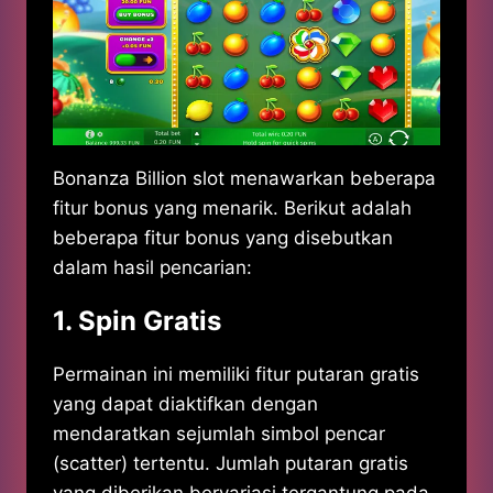
Bonanza Billion slot menawarkan beberapa
fitur bonus yang menarik. Berikut adalah
beberapa fitur bonus yang disebutkan
dalam hasil pencarian:
1. Spin Gratis
Permainan ini memiliki fitur putaran gratis
yang dapat diaktifkan dengan
mendaratkan sejumlah simbol pencar
(scatter) tertentu. Jumlah putaran gratis
yang diberikan bervariasi tergantung pada