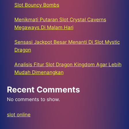
Slot Bouncy Bombs
Menikmati Putaran Slot Crystal Caverns
Megaways Di Malam Hari
Sensasi Jackpot Besar Menanti Di Slot Mystic
Dragon
Analisis Fitur Slot Dragon Kingdom Agar Lebih
Mudah Dimenangkan
Recent Comments
No comments to show.
slot online