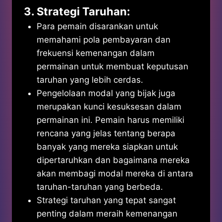
3. Strategi Taruhan:
Para pemain disarankan untuk
memahami pola pembayaran dan
frekuensi kemenangan dalam
permainan untuk membuat keputusan
taruhan yang lebih cerdas.
Pengelolaan modal yang bijak juga
merupakan kunci kesuksesan dalam
permainan ini. Pemain harus memiliki
rencana yang jelas tentang berapa
banyak yang mereka siapkan untuk
dipertaruhkan dan bagaimana mereka
akan membagi modal mereka di antara
taruhan-taruhan yang berbeda.
Strategi taruhan yang tepat sangat
penting dalam meraih kemenangan