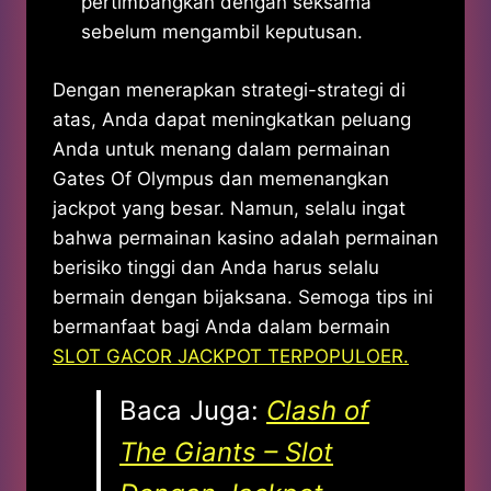
pertimbangkan dengan seksama
sebelum mengambil keputusan.
Dengan menerapkan strategi-strategi di
atas, Anda dapat meningkatkan peluang
Anda untuk menang dalam permainan
Gates Of Olympus dan memenangkan
jackpot yang besar. Namun, selalu ingat
bahwa permainan kasino adalah permainan
berisiko tinggi dan Anda harus selalu
bermain dengan bijaksana. Semoga tips ini
bermanfaat bagi Anda dalam bermain
SLOT GACOR JACKPOT TERPOPULOER.
Baca Juga:
Clash of
The Giants – Slot