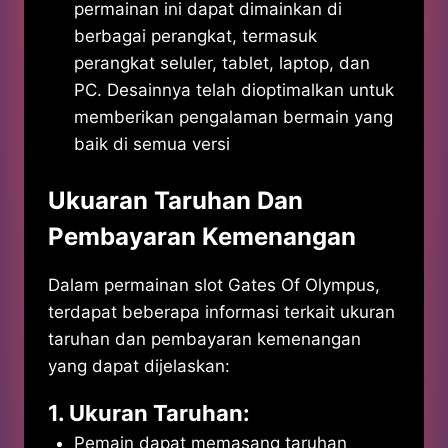
permainan ini dapat dimainkan di
berbagai perangkat, termasuk
perangkat seluler, tablet, laptop, dan
PC. Desainnya telah dioptimalkan untuk
memberikan pengalaman bermain yang
baik di semua versi
Ukuaran Taruhan Dan
Pembayaran Kemenangan
Dalam permainan slot Gates Of Olympus,
terdapat beberapa informasi terkait ukuran
taruhan dan pembayaran kemenangan
yang dapat dijelaskan:
1. Ukuran Taruhan:
Pemain dapat memasang taruhan