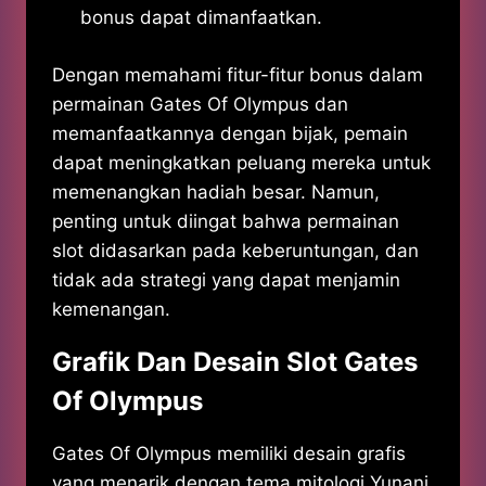
bonus dapat dimanfaatkan.
Dengan memahami fitur-fitur bonus dalam
permainan Gates Of Olympus dan
memanfaatkannya dengan bijak, pemain
dapat meningkatkan peluang mereka untuk
memenangkan hadiah besar. Namun,
penting untuk diingat bahwa permainan
slot didasarkan pada keberuntungan, dan
tidak ada strategi yang dapat menjamin
kemenangan.
Grafik Dan Desain Slot Gates
Of Olympus
Gates Of Olympus memiliki desain grafis
yang menarik dengan tema mitologi Yunani