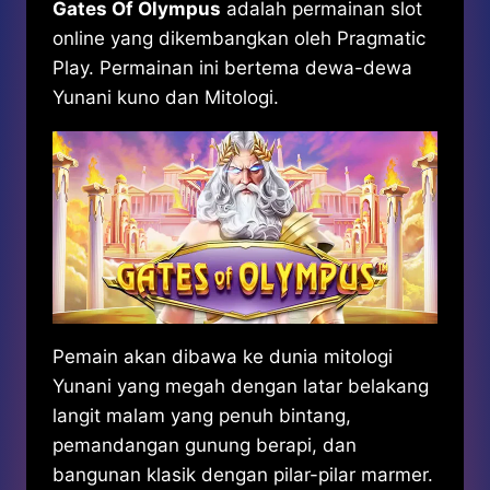
Gates Of Olympus
adalah permainan slot
online yang dikembangkan oleh Pragmatic
Play. Permainan ini bertema dewa-dewa
Yunani kuno dan Mitologi.
Pemain akan dibawa ke dunia mitologi
Yunani yang megah dengan latar belakang
langit malam yang penuh bintang,
pemandangan gunung berapi, dan
bangunan klasik dengan pilar-pilar marmer.