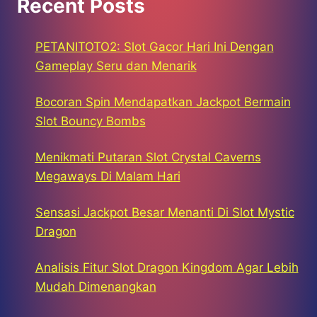
Recent Posts
PETANITOTO2: Slot Gacor Hari Ini Dengan
Gameplay Seru dan Menarik
Bocoran Spin Mendapatkan Jackpot Bermain
Slot Bouncy Bombs
Menikmati Putaran Slot Crystal Caverns
Megaways Di Malam Hari
Sensasi Jackpot Besar Menanti Di Slot Mystic
Dragon
Analisis Fitur Slot Dragon Kingdom Agar Lebih
Mudah Dimenangkan