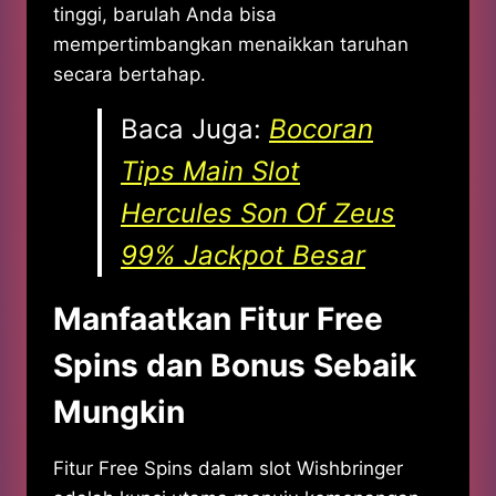
tinggi, barulah Anda bisa
mempertimbangkan menaikkan taruhan
secara bertahap.
Baca Juga:
Bocoran
Tips Main Slot
Hercules Son Of Zeus
99% Jackpot Besar
Manfaatkan Fitur Free
Spins dan Bonus Sebaik
Mungkin
Fitur Free Spins dalam slot Wishbringer