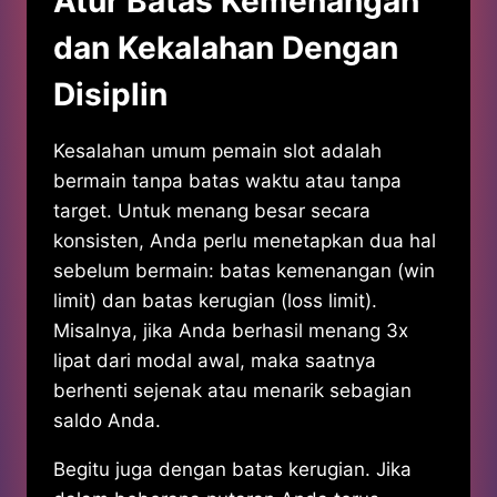
Atur Batas Kemenangan
dan Kekalahan Dengan
Disiplin
Kesalahan umum pemain slot adalah
bermain tanpa batas waktu atau tanpa
target. Untuk menang besar secara
konsisten, Anda perlu menetapkan dua hal
sebelum bermain: batas kemenangan (win
limit) dan batas kerugian (loss limit).
Misalnya, jika Anda berhasil menang 3x
lipat dari modal awal, maka saatnya
berhenti sejenak atau menarik sebagian
saldo Anda.
Begitu juga dengan batas kerugian. Jika