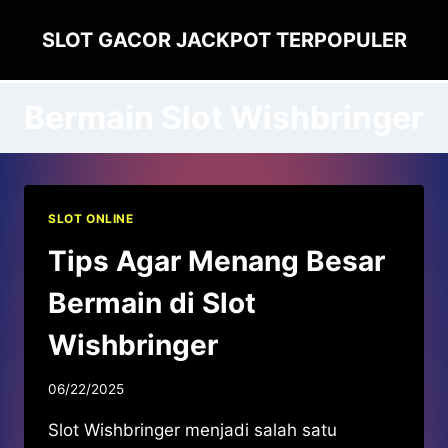
Skip
SLOT GACOR JACKPOT TERPOPULER
to
content
Bermain Slot Wishbringer
SLOT ONLINE
Tips Agar Menang Besar
Bermain di Slot
Wishbringer
06/22/2025
Slot Wishbringer menjadi salah satu