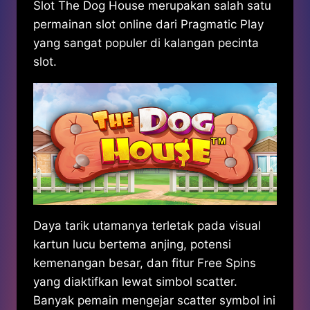
Slot The Dog House merupakan salah satu
permainan slot online dari Pragmatic Play
yang sangat populer di kalangan pecinta
slot.
Daya tarik utamanya terletak pada visual
kartun lucu bertema anjing, potensi
kemenangan besar, dan fitur Free Spins
yang diaktifkan lewat simbol scatter.
Banyak pemain mengejar scatter symbol ini