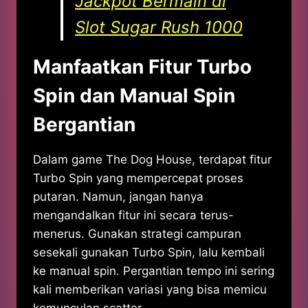
Jackpot Bermain di
Slot Sugar Rush 1000
Manfaatkan Fitur Turbo
Spin dan Manual Spin
Bergantian
Dalam game The Dog House, terdapat fitur
Turbo Spin yang mempercepat proses
putaran. Namun, jangan hanya
mengandalkan fitur ini secara terus-
menerus. Gunakan strategi campuran
sesekali gunakan Turbo Spin, lalu kembali
ke manual spin. Pergantian tempo ini sering
kali memberikan variasi yang bisa memicu