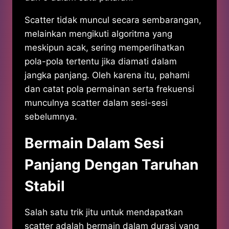
Scatter tidak muncul secara sembarangan,
melainkan mengikuti algoritma yang
meskipun acak, sering memperlihatkan
pola-pola tertentu jika diamati dalam
jangka panjang. Oleh karena itu, pahami
dan catat pola permainan serta frekuensi
munculnya scatter dalam sesi-sesi
sebelumnya.
Bermain Dalam Sesi
Panjang Dengan Taruhan
Stabil
Salah satu trik jitu untuk mendapatkan
scatter adalah bermain dalam durasi yang