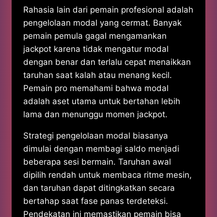
Rahasia lain dari pemain profesional adalah
pengelolaan modal yang cermat. Banyak
pemain pemula gagal mengamankan
jackpot karena tidak mengatur modal
dengan benar dan terlalu cepat menaikkan
taruhan saat kalah atau menang kecil.
Pemain pro memahami bahwa modal
adalah aset utama untuk bertahan lebih
lama dan menunggu momen jackpot.
Strategi pengelolaan modal biasanya
dimulai dengan membagi saldo menjadi
beberapa sesi bermain. Taruhan awal
dipilih rendah untuk membaca ritme mesin,
dan taruhan dapat ditingkatkan secara
bertahap saat fase panas terdeteksi.
Pendekatan ini memastikan pemain bisa