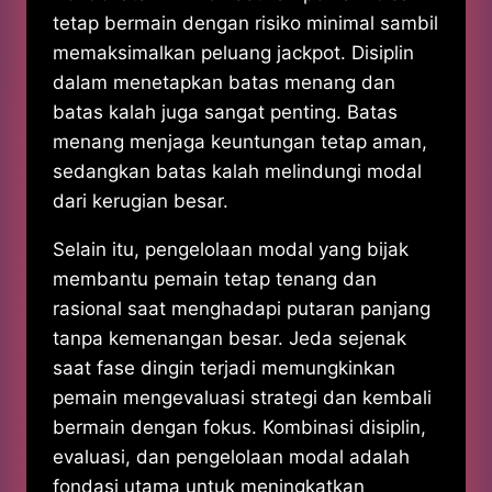
tetap bermain dengan risiko minimal sambil
memaksimalkan peluang jackpot. Disiplin
dalam menetapkan batas menang dan
batas kalah juga sangat penting. Batas
menang menjaga keuntungan tetap aman,
sedangkan batas kalah melindungi modal
dari kerugian besar.
Selain itu, pengelolaan modal yang bijak
membantu pemain tetap tenang dan
rasional saat menghadapi putaran panjang
tanpa kemenangan besar. Jeda sejenak
saat fase dingin terjadi memungkinkan
pemain mengevaluasi strategi dan kembali
bermain dengan fokus. Kombinasi disiplin,
evaluasi, dan pengelolaan modal adalah
fondasi utama untuk meningkatkan