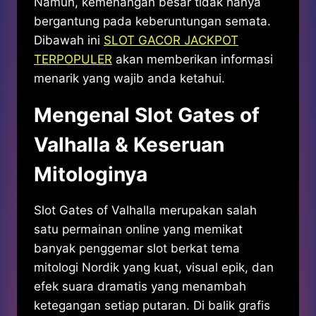
Namun, kemenangan besar tidak hanya
bergantung pada keberuntungan semata.
Dibawah ini
SLOT GACOR JACKPOT
TERPOPULER
akan memberikan informasi
menarik yang wajib anda ketahui.
Mengenal Slot Gates of
Valhalla & Keseruan
Mitologinya
Slot Gates of Valhalla merupakan salah
satu permainan online yang memikat
banyak penggemar slot berkat tema
mitologi Nordik yang kuat, visual epik, dan
efek suara dramatis yang menambah
ketegangan setiap putaran. Di balik grafis