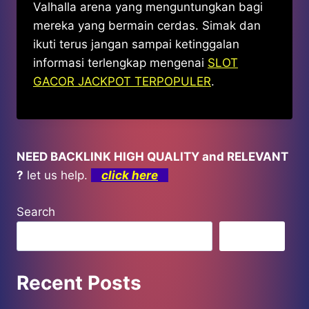
Valhalla arena yang menguntungkan bagi
mereka yang bermain cerdas. Simak dan
ikuti terus jangan sampai ketinggalan
informasi terlengkap mengenai
SLOT
GACOR JACKPOT TERPOPULER
.
NEED BACKLINK HIGH QUALITY and RELEVANT
?
let us help.
click here
Search
Search
Recent Posts