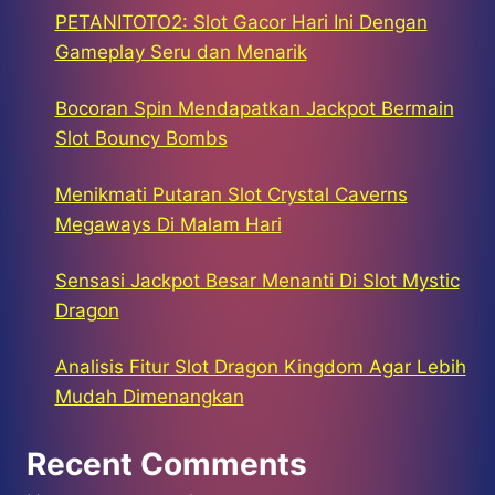
PETANITOTO2: Slot Gacor Hari Ini Dengan
Gameplay Seru dan Menarik
Bocoran Spin Mendapatkan Jackpot Bermain
Slot Bouncy Bombs
Menikmati Putaran Slot Crystal Caverns
Megaways Di Malam Hari
Sensasi Jackpot Besar Menanti Di Slot Mystic
Dragon
Analisis Fitur Slot Dragon Kingdom Agar Lebih
Mudah Dimenangkan
Recent Comments