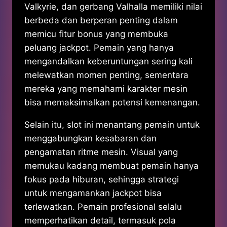
Valkyrie, dan gerbang Valhalla memiliki nilai
berbeda dan berperan penting dalam
memicu fitur bonus yang membuka
peluang jackpot. Pemain yang hanya
mengandalkan keberuntungan sering kali
melewatkan momen penting, sementara
mereka yang memahami karakter mesin
bisa memaksimalkan potensi kemenangan.
Selain itu, slot ini menantang pemain untuk
menggabungkan kesabaran dan
pengamatan ritme mesin. Visual yang
memukau kadang membuat pemain hanya
fokus pada hiburan, sehingga strategi
untuk mengamankan jackpot bisa
terlewatkan. Pemain profesional selalu
memperhatikan detail, termasuk pola