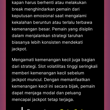
kapan harus berhenti atau melakukan
break menghindarkan pemain dari
keputusan emosional saat mengalami
kekalahan beruntun atau terlalu terbawa
kemenangan besar. Pemain yang disiplin
dalam menjalankan strategi taruhan
biasanya lebih konsisten mendekati
jackpot.
Mengamati kemenangan kecil juga bagian
dari strategi. Slot volatilitas tinggi seringkali
memberi kemenangan kecil sebelum
jackpot muncul. Dengan memanfaatkan
kemenangan kecil ini secara bijak, pemain
dapat menjaga modal dan peluang
mencapai jackpot tetap terjaga.