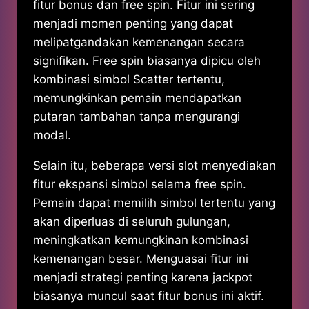
fitur bonus dan free spin. Fitur ini sering
menjadi momen penting yang dapat
melipatgandakan kemenangan secara
signifikan. Free spin biasanya dipicu oleh
kombinasi simbol Scatter tertentu,
memungkinkan pemain mendapatkan
putaran tambahan tanpa mengurangi
modal.
Selain itu, beberapa versi slot menyediakan
fitur ekspansi simbol selama free spin.
Pemain dapat memilih simbol tertentu yang
akan diperluas di seluruh gulungan,
meningkatkan kemungkinan kombinasi
kemenangan besar. Menguasai fitur ini
menjadi strategi penting karena jackpot
biasanya muncul saat fitur bonus ini aktif.