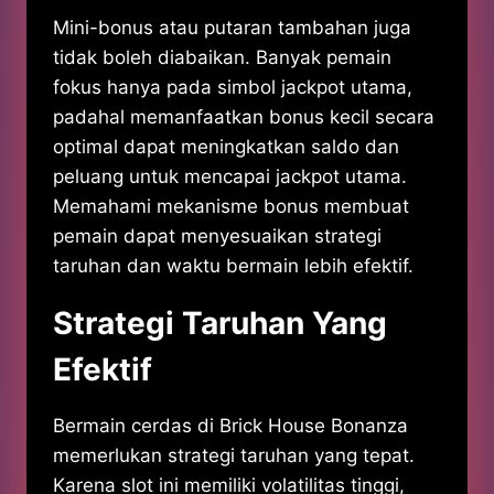
Mini-bonus atau putaran tambahan juga
tidak boleh diabaikan. Banyak pemain
fokus hanya pada simbol jackpot utama,
padahal memanfaatkan bonus kecil secara
optimal dapat meningkatkan saldo dan
peluang untuk mencapai jackpot utama.
Memahami mekanisme bonus membuat
pemain dapat menyesuaikan strategi
taruhan dan waktu bermain lebih efektif.
Strategi Taruhan Yang
Efektif
Bermain cerdas di Brick House Bonanza
memerlukan strategi taruhan yang tepat.
Karena slot ini memiliki volatilitas tinggi,