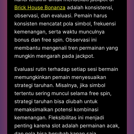
Brick House Bonanza
adalah konsistensi,
observasi, dan evaluasi. Pemain harus
konsisten mencatat pola simbol, frekuensi
kemenangan, serta waktu munculnya
bonus dan free spin. Observasi ini
membantu mengenali tren permainan yang
mungkin mengarah pada jackpot.
Evaluasi rutin terhadap setiap sesi bermain
memungkinkan pemain menyesuaikan
strategi taruhan. Misalnya, jika simbol
tertentu sering muncul selama free spin,
strategi taruhan bisa diubah untuk
memaksimalkan potensi kombinasi
kemenangan. Fleksibilitas ini menjadi
penting karena slot adalah permainan acak,
dan pola bisa berubah kapan saja.