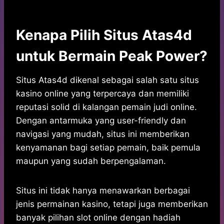
Kenapa Pilih Situs Atas4d
untuk Bermain Peak Power?
Situs Atas4d dikenal sebagai salah satu situs
kasino online yang terpercaya dan memiliki
reputasi solid di kalangan pemain judi online.
Dengan antarmuka yang user-friendly dan
navigasi yang mudah, situs ini memberikan
kenyamanan bagi setiap pemain, baik pemula
maupun yang sudah berpengalaman.
Situs ini tidak hanya menawarkan berbagai
jenis permainan kasino, tetapi juga memberikan
banyak pilihan slot online dengan hadiah