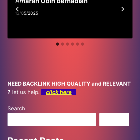
Amarah Odin Berhadiah
12/05/2025
NEED BACKLINK HIGH QUALITY and RELEVANT
?
let us help.
click here
Search
Search