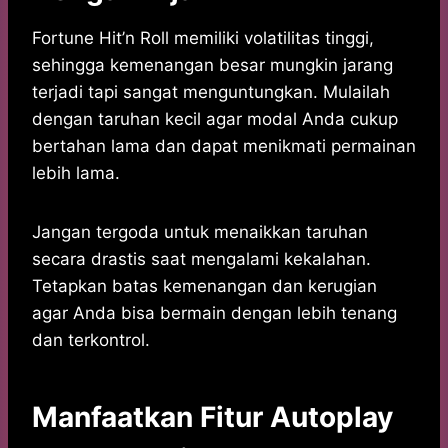
Fortune Hit’n Roll memiliki volatilitas tinggi,
sehingga kemenangan besar mungkin jarang
terjadi tapi sangat menguntungkan. Mulailah
dengan taruhan kecil agar modal Anda cukup
bertahan lama dan dapat menikmati permainan
lebih lama.
Jangan tergoda untuk menaikkan taruhan
secara drastis saat mengalami kekalahan.
Tetapkan batas kemenangan dan kerugian
agar Anda bisa bermain dengan lebih tenang
dan terkontrol.
Manfaatkan Fitur Autoplay