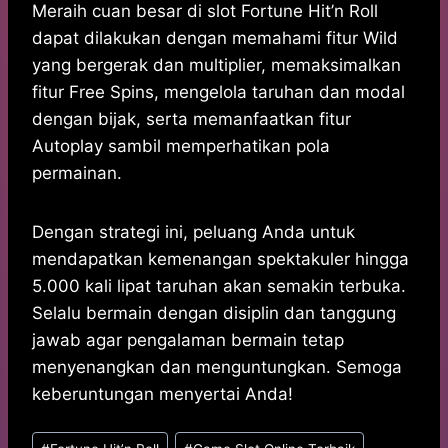
Meraih cuan besar di slot Fortune Hit’n Roll
dapat dilakukan dengan memahami fitur Wild
yang bergerak dan multiplier, memaksimalkan
fitur Free Spins, mengelola taruhan dan modal
dengan bijak, serta memanfaatkan fitur
Autoplay sambil memperhatikan pola
permainan.
Dengan strategi ini, peluang Anda untuk
mendapatkan kemenangan spektakuler hingga
5.000 kali lipat taruhan akan semakin terbuka.
Selalu bermain dengan disiplin dan tanggung
jawab agar pengalaman bermain tetap
menyenangkan dan menguntungkan. Semoga
keberuntungan menyertai Anda!
Post