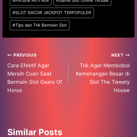
#
Fortune Hit’n Roll
#
Game Slot Online Terbaik
Tags:
#
SLOT GACOR JACKPOT TERPOPULER
#
Tips dan Trik Bermain Slot
Post
PREVIOUS
NEXT
Cara Efektif Agar
Trik Agar Membobol
navigation
Meraih Cuan Saat
Kemenangan Besar di
Bermain Slot Gears Of
Slot The Tweety
Horus
House
Similar Posts