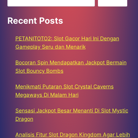
Recent Posts
PETANITOTO2: Slot Gacor Hari Ini Dengan
Gameplay Seru dan Menarik
Bocoran Spin Mendapatkan Jackpot Bermain
Slot Bouncy Bombs
Menikmati Putaran Slot Crystal Caverns
Megaways Di Malam Hari
Sensasi Jackpot Besar Menanti Di Slot Mystic
Dragon
Analisis Fitur Slot Dragon Kingdom Agar Lebih