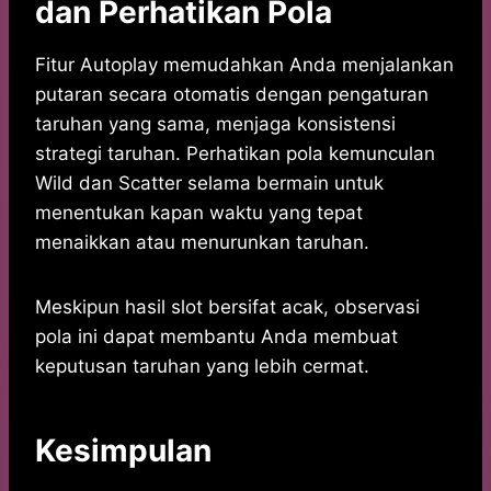
dan Perhatikan Pola
Fitur Autoplay memudahkan Anda menjalankan
putaran secara otomatis dengan pengaturan
taruhan yang sama, menjaga konsistensi
strategi taruhan. Perhatikan pola kemunculan
Wild dan Scatter selama bermain untuk
menentukan kapan waktu yang tepat
menaikkan atau menurunkan taruhan.
Meskipun hasil slot bersifat acak, observasi
pola ini dapat membantu Anda membuat
keputusan taruhan yang lebih cermat.
Kesimpulan