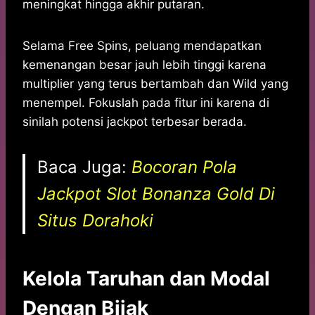
meningkat hingga akhir putaran.
Selama Free Spins, peluang mendapatkan
kemenangan besar jauh lebih tinggi karena
multiplier yang terus bertambah dan Wild yang
menempel. Fokuslah pada fitur ini karena di
sinilah potensi jackpot terbesar berada.
Baca Juga:
Bocoran Pola
Jackpot Slot Bonanza Gold Di
Situs Dorahoki
Kelola Taruhan dan Modal
Dengan Bijak