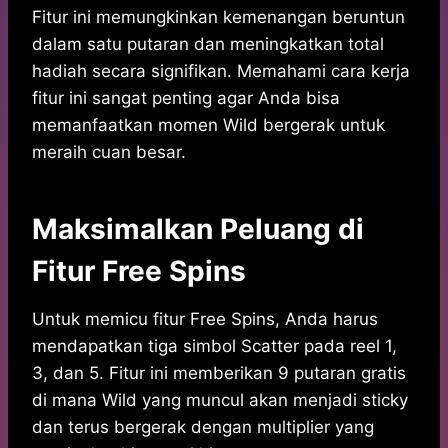
Fitur ini memungkinkan kemenangan beruntun
dalam satu putaran dan meningkatkan total
hadiah secara signifikan. Memahami cara kerja
fitur ini sangat penting agar Anda bisa
memanfaatkan momen Wild bergerak untuk
meraih cuan besar.
Maksimalkan Peluang di
Fitur Free Spins
Untuk memicu fitur Free Spins, Anda harus
mendapatkan tiga simbol Scatter pada reel 1,
3, dan 5. Fitur ini memberikan 9 putaran gratis
di mana Wild yang muncul akan menjadi sticky
dan terus bergerak dengan multiplier yang