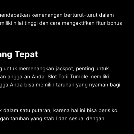
 mendapatkan kemenangan berturut-turut dalam
liki nilai tinggi dan cara mengaktifkan fitur bonus
ang Tepat
 untuk memenangkan jackpot, penting untuk
n anggaran Anda. Slot Torii Tumble memiliki
ingga Anda bisa memilih taruhan yang nyaman bagi
dalam satu putaran, karena hal ini bisa berisiko.
gan taruhan yang stabil dan sesuai dengan