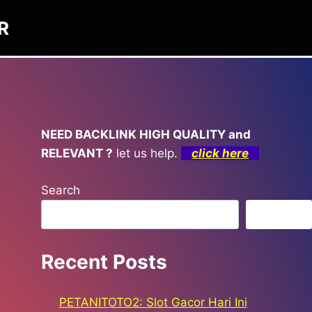
R
NEED BACKLINK HIGH QUALITY and
RELEVANT ?
let us help.
click here
Search
Search
Recent Posts
PETANITOTO2: Slot Gacor Hari Ini