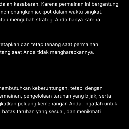
adalah kesabaran. Karena permainan ini bergantung
 memenangkan jackpot dalam waktu singkat.
atau mengubah strategi Anda hanya karena
tetapkan dan tetap tenang saat permainan
tang saat Anda tidak mengharapkannya.
membutuhkan keberuntungan, tetapi dengan
mainan, pengelolaan taruhan yang bijak, serta
gkatkan peluang kemenangan Anda. Ingatlah untuk
n batas taruhan yang sesuai, dan menikmati