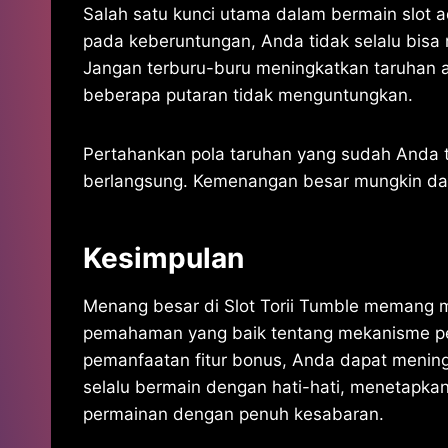
Salah satu kunci utama dalam bermain slot 
pada keberuntungan, Anda tidak selalu bisa
Jangan terburu-buru meningkatkan taruhan 
beberapa putaran tidak menguntungkan.
Pertahankan pola taruhan yang sudah Anda 
berlangsung. Kemenangan besar mungkin da
Kesimpulan
Menang besar di Slot Torii Tumble memang 
pemahaman yang baik tentang mekanisme per
pemanfaatan fitur bonus, Anda dapat menin
selalu bermain dengan hati-hati, menetapka
permainan dengan penuh kesabaran.