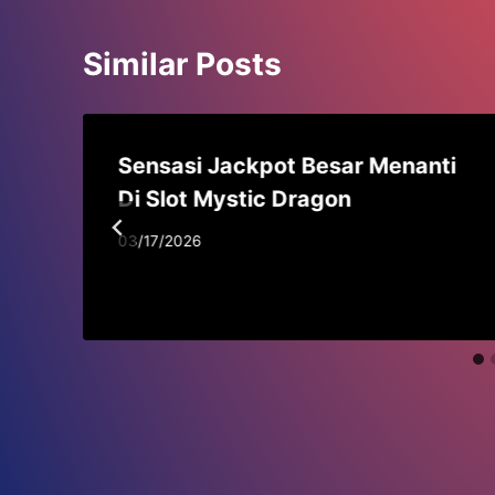
Similar Posts
Sensasi Jackpot Besar Menanti
Di Slot Mystic Dragon
03/17/2026