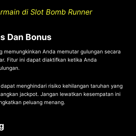
ermain di Slot Bomb Runner
ns Dan Bonus
yang memungkinkan Anda memutar gulungan secara
 Fitur ini dapat diaktifkan ketika Anda
ulungan.
dapat menghindari risiko kehilangan taruhan yang
angkan jackpot. Jangan lewatkan kesempatan ini
ingkatkan peluang menang.
g