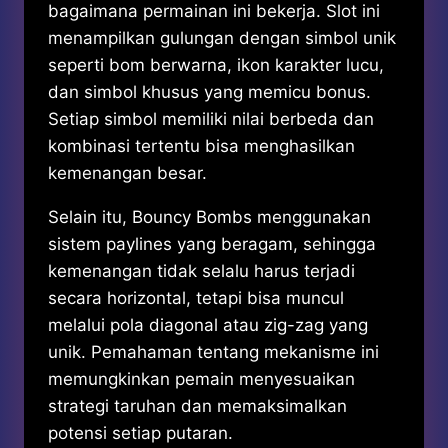
bagaimana permainan ini bekerja. Slot ini
menampilkan gulungan dengan simbol unik
seperti bom berwarna, ikon karakter lucu,
dan simbol khusus yang memicu bonus.
Setiap simbol memiliki nilai berbeda dan
kombinasi tertentu bisa menghasilkan
kemenangan besar.
Selain itu, Bouncy Bombs menggunakan
sistem paylines yang beragam, sehingga
kemenangan tidak selalu harus terjadi
secara horizontal, tetapi bisa muncul
melalui pola diagonal atau zig-zag yang
unik. Pemahaman tentang mekanisme ini
memungkinkan pemain menyesuaikan
strategi taruhan dan memaksimalkan
potensi setiap putaran.