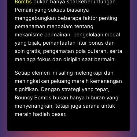
Bombs
bukan hanya soal keberuntungan.
Pemain yang sukses biasanya
menggabungkan beberapa faktor penting
pemahaman mendalam tentang
mekanisme permainan, pengelolaan modal
yang bijak, pemanfaatan fitur bonus dan
spin gratis, pengamatan pola putaran, serta
menjaga fokus dan disiplin saat bermain.
Setiap elemen ini saling melengkapi dan
meningkatkan peluang meraih kemenangan
signifikan. Dengan strategi yang tepat,
Bouncy Bombs bukan hanya hiburan yang
menyenangkan, tetapi juga sarana untuk
meraih hadiah besar.