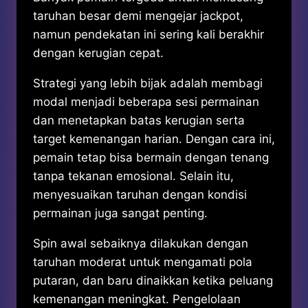
taruhan besar demi mengejar jackpot,
namun pendekatan ini sering kali berakhir
dengan kerugian cepat.
Strategi yang lebih bijak adalah membagi
modal menjadi beberapa sesi permainan
dan menetapkan batas kerugian serta
target kemenangan harian. Dengan cara ini,
pemain tetap bisa bermain dengan tenang
tanpa tekanan emosional. Selain itu,
menyesuaikan taruhan dengan kondisi
permainan juga sangat penting.
Spin awal sebaiknya dilakukan dengan
taruhan moderat untuk mengamati pola
putaran, dan baru dinaikkan ketika peluang
kemenangan meningkat. Pengelolaan