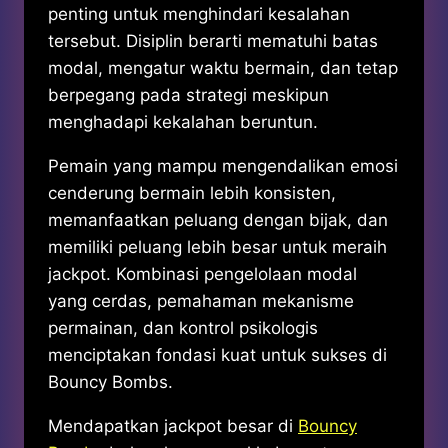
penting untuk menghindari kesalahan
tersebut. Disiplin berarti mematuhi batas
modal, mengatur waktu bermain, dan tetap
berpegang pada strategi meskipun
menghadapi kekalahan beruntun.
Pemain yang mampu mengendalikan emosi
cenderung bermain lebih konsisten,
memanfaatkan peluang dengan bijak, dan
memiliki peluang lebih besar untuk meraih
jackpot. Kombinasi pengelolaan modal
yang cerdas, pemahaman mekanisme
permainan, dan kontrol psikologis
menciptakan fondasi kuat untuk sukses di
Bouncy Bombs.
Mendapatkan jackpot besar di
Bouncy