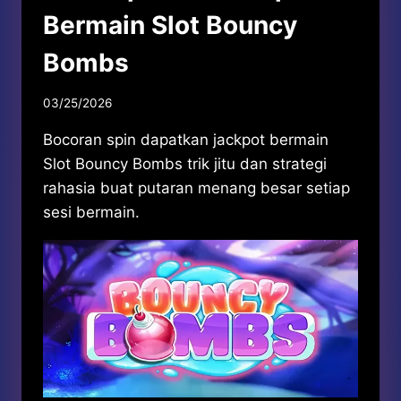
Bermain Slot Bouncy
Bombs
03/25/2026
Bocoran spin dapatkan jackpot bermain
Slot Bouncy Bombs trik jitu dan strategi
rahasia buat putaran menang besar setiap
sesi bermain.