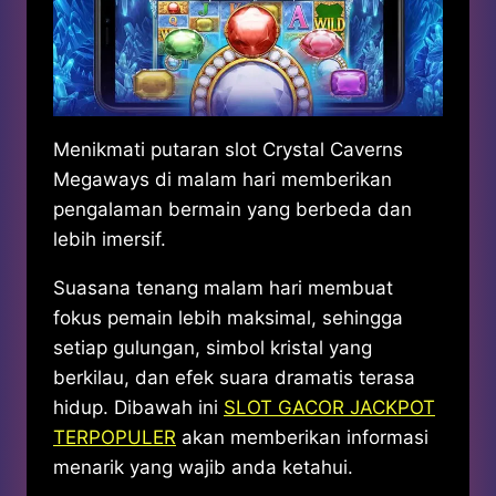
Menikmati putaran slot Crystal Caverns
Megaways di malam hari memberikan
pengalaman bermain yang berbeda dan
lebih imersif.
Suasana tenang malam hari membuat
fokus pemain lebih maksimal, sehingga
setiap gulungan, simbol kristal yang
berkilau, dan efek suara dramatis terasa
hidup. Dibawah ini
SLOT GACOR JACKPOT
TERPOPULER
akan memberikan informasi
menarik yang wajib anda ketahui.