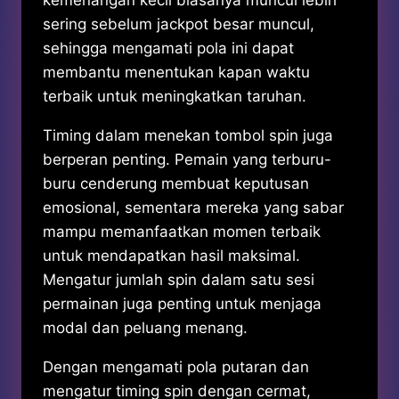
sering sebelum jackpot besar muncul,
sehingga mengamati pola ini dapat
membantu menentukan kapan waktu
terbaik untuk meningkatkan taruhan.
Timing dalam menekan tombol spin juga
berperan penting. Pemain yang terburu-
buru cenderung membuat keputusan
emosional, sementara mereka yang sabar
mampu memanfaatkan momen terbaik
untuk mendapatkan hasil maksimal.
Mengatur jumlah spin dalam satu sesi
permainan juga penting untuk menjaga
modal dan peluang menang.
Dengan mengamati pola putaran dan
mengatur timing spin dengan cermat,