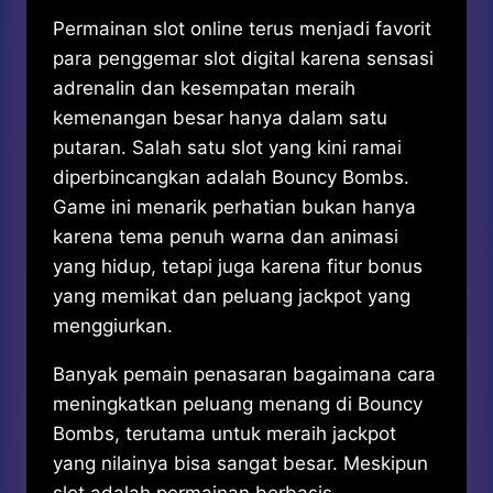
Permainan slot online terus menjadi favorit
para penggemar slot digital karena sensasi
adrenalin dan kesempatan meraih
kemenangan besar hanya dalam satu
putaran. Salah satu slot yang kini ramai
diperbincangkan adalah Bouncy Bombs.
Game ini menarik perhatian bukan hanya
karena tema penuh warna dan animasi
yang hidup, tetapi juga karena fitur bonus
yang memikat dan peluang jackpot yang
menggiurkan.
Banyak pemain penasaran bagaimana cara
meningkatkan peluang menang di Bouncy
Bombs, terutama untuk meraih jackpot
yang nilainya bisa sangat besar. Meskipun
slot adalah permainan berbasis