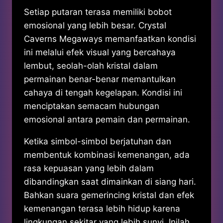
Setiap putaran terasa memiliki bobot
emosional yang lebih besar. Crystal
Caverns Megaways memanfaatkan kondisi
ini melalui efek visual yang bercahaya
lembut, seolah-olah kristal dalam
permainan benar-benar memantulkan
cahaya di tengah kegelapan. Kondisi ini
menciptakan semacam hubungan
emosional antara pemain dan permainan.
Ketika simbol-simbol berjatuhan dan
membentuk kombinasi kemenangan, ada
rasa kepuasan yang lebih dalam
dibandingkan saat dimainkan di siang hari.
Bahkan suara gemerincing kristal dan efek
kemenangan terasa lebih hidup karena
lingkungan sekitar yang lebih sunyi. Inilah