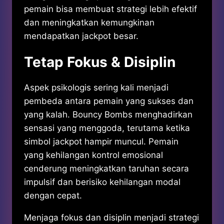
pemain bisa membuat strategi lebih efektif
dan meningkatkan kemungkinan
mendapatkan jackpot besar.
Tetap Fokus & Disiplin
Aspek psikologis sering kali menjadi
pembeda antara pemain yang sukses dan
yang kalah. Bouncy Bombs menghadirkan
sensasi yang menggoda, terutama ketika
simbol jackpot hampir muncul. Pemain
yang kehilangan kontrol emosional
cenderung meningkatkan taruhan secara
impulsif dan berisiko kehilangan modal
dengan cepat.
Menjaga fokus dan disiplin menjadi strategi