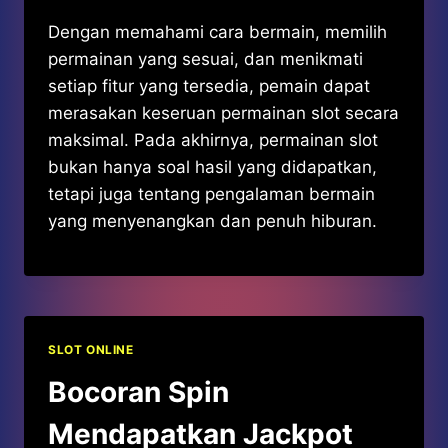
Dengan memahami cara bermain, memilih
permainan yang sesuai, dan menikmati
setiap fitur yang tersedia, pemain dapat
merasakan keseruan permainan slot secara
maksimal. Pada akhirnya, permainan slot
bukan hanya soal hasil yang didapatkan,
tetapi juga tentang pengalaman bermain
yang menyenangkan dan penuh hiburan.
SLOT ONLINE
Bocoran Spin
Mendapatkan Jackpot