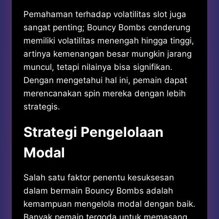
Pemahaman terhadap volatilitas slot juga
sangat penting; Bouncy Bombs cenderung
memiliki volatilitas menengah hingga tinggi,
artinya kemenangan besar mungkin jarang
muncul, tetapi nilainya bisa signifikan.
Dengan mengetahui hal ini, pemain dapat
merencanakan spin mereka dengan lebih
strategis.
Strategi Pengelolaan
Modal
Salah satu faktor penentu kesuksesan
dalam bermain Bouncy Bombs adalah
kemampuan mengelola modal dengan baik.
Banyak pemain tergoda untuk memasang