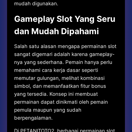
mudah digunakan.
Gameplay Slot Yang Seru
dan Mudah Dipahami
Salah satu alasan mengapa permainan slot
sangat digemari adalah karena gameplay-
nya yang sederhana. Pemain hanya perlu
memahami cara kerja dasar seperti
memutar gulungan, melihat kombinasi
simbol, dan memanfaatkan fitur bonus
yang tersedia. Konsep ini membuat
permainan dapat dinikmati oleh pemain
pemula maupun yang sudah
berpengalaman.
Di PETANITOTO2, berbagai permainan slot