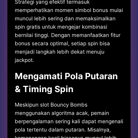
Strategi yang efektif termasuk
memperhatikan momen simbol bonus mulai
muncul lebih sering dan memaksimalkan
spin gratis untuk mengejar kombinasi
bernilai tinggi. Dengan memanfaatkan fitur
bonus secara optimal, setiap spin bisa
menjadi langkah lebih dekat menuju
jackpot.
Mengamati Pola Putaran
& Timing Spin
Meskipun slot Bouncy Bombs
menggunakan algoritma acak, pemain
berpengalaman sering kali dapat mengenali
pola tertentu dalam putaran. Misalnya,
kemenangan kecil biasanya muncul lebih