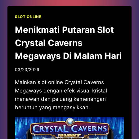
SLOT ONLINE
Menikmati Putaran Slot
Crystal Caverns
Megaways Di Malam Hari
03/23/2026
Mainkan slot online Crystal Caverns
Megaways dengan efek visual kristal
menawan dan peluang kemenangan
beruntun yang mengasyikkan.