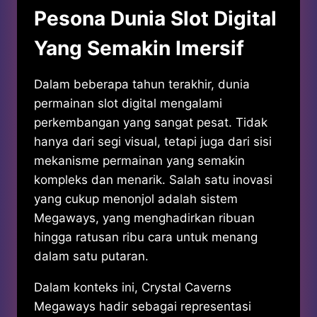
Pesona Dunia Slot Digital
Yang Semakin Imersif
Dalam beberapa tahun terakhir, dunia
permainan slot digital mengalami
perkembangan yang sangat pesat. Tidak
hanya dari segi visual, tetapi juga dari sisi
mekanisme permainan yang semakin
kompleks dan menarik. Salah satu inovasi
yang cukup menonjol adalah sistem
Megaways, yang menghadirkan ribuan
hingga ratusan ribu cara untuk menang
dalam satu putaran.
Dalam konteks ini, Crystal Caverns
Megaways hadir sebagai representasi