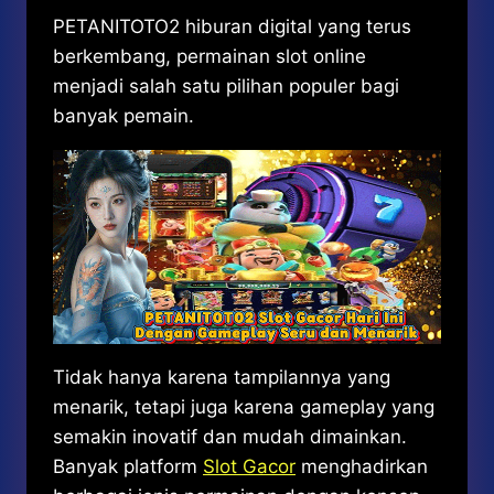
PETANITOTO2 hiburan digital yang terus
berkembang, permainan slot online
menjadi salah satu pilihan populer bagi
banyak pemain.
Tidak hanya karena tampilannya yang
menarik, tetapi juga karena gameplay yang
semakin inovatif dan mudah dimainkan.
Banyak platform
Slot Gacor
menghadirkan