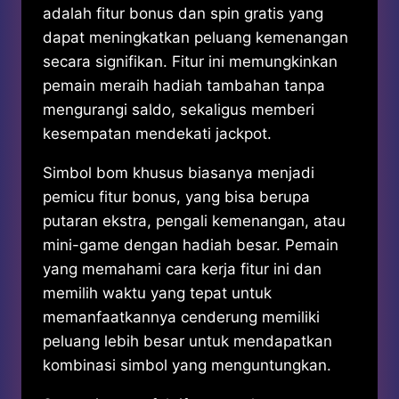
adalah fitur bonus dan spin gratis yang
dapat meningkatkan peluang kemenangan
secara signifikan. Fitur ini memungkinkan
pemain meraih hadiah tambahan tanpa
mengurangi saldo, sekaligus memberi
kesempatan mendekati jackpot.
Simbol bom khusus biasanya menjadi
pemicu fitur bonus, yang bisa berupa
putaran ekstra, pengali kemenangan, atau
mini-game dengan hadiah besar. Pemain
yang memahami cara kerja fitur ini dan
memilih waktu yang tepat untuk
memanfaatkannya cenderung memiliki
peluang lebih besar untuk mendapatkan
kombinasi simbol yang menguntungkan.